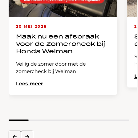
20 MEI 2026
2
Maak nu een afspraak
voor de Zomercheck bij
Honda Welman
S
Veilig de zomer door met de
H
zomercheck bij Welman
L
Lees meer
next
prev