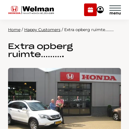
Plan
Mijn
onderhoud
Honda
Welman
Home
/
Happy Customers
/
Extra opberg ruimte……….
Modellen
Extra opberg
Voorraad
Plan onderhoud
ruimte……….
Onderhoud en service
Mijn Honda Welman
Over ons
Webshop
Contact