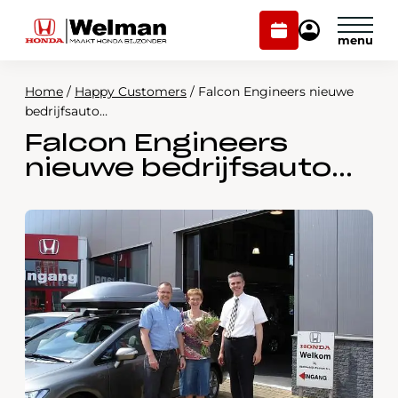
Plan
Mijn
onderhoud
Honda
Welman
Home
/
Happy Customers
/
Falcon Engineers nieuwe
Modellen
bedrijfsauto…
Falcon Engineers
Voorraad
Plan onderhoud
nieuwe bedrijfsauto…
Onderhoud en service
Mijn Honda Welman
Over ons
Webshop
Contact