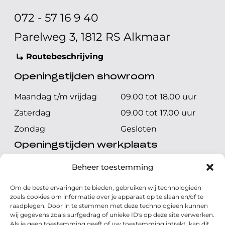
072 - 57 16 9 40
Parelweg 3, 1812 RS Alkmaar
Routebeschrijving
Openingstijden showroom
Maandag t/m vrijdag
09.00 tot 18.00 uur
Zaterdag
09.00 tot 17.00 uur
Zondag
Gesloten
Openingstijden werkplaats
Maandag t/m vrijdag
08.00 tot 17.00 uur
Beheer toestemming
Zaterdag
08.00 tot 17.00 uur
Om de beste ervaringen te bieden, gebruiken wij technologieën
Zondag
Gesloten
zoals cookies om informatie over je apparaat op te slaan en/of te
raadplegen. Door in te stemmen met deze technologieën kunnen
wij gegevens zoals surfgedrag of unieke ID's op deze site verwerken.
Volg ons
Als je geen toestemming geeft of uw toestemming intrekt, kan dit