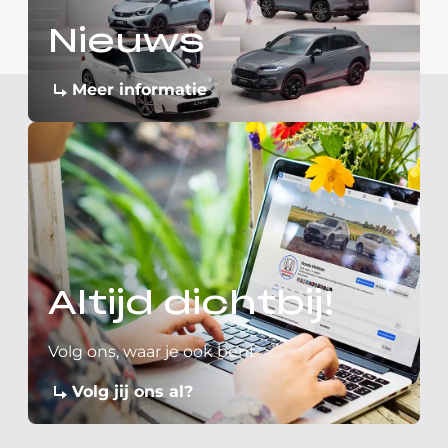
Nieuws
Meer informatie
Altijd dichtbij!
Volg ons, waar je ook bent
Volg jij ons al?