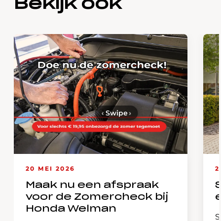
Bekijk ook
‹
Swipe
›
20 MEI 2026
2
Maak nu een afspraak
voor de Zomercheck bij
Honda Welman
S