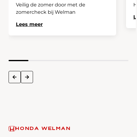
Veilig de zomer door met de
H
zomercheck bij Welman
L
Lees meer
next
prev
HONDA WELMAN