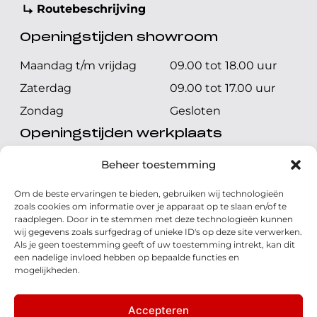
Routebeschrijving
Openingstijden showroom
Maandag t/m vrijdag
09.00 tot 18.00 uur
Zaterdag
09.00 tot 17.00 uur
Zondag
Gesloten
Openingstijden werkplaats
Maandag t/m vrijdag
08.00 tot 17.00 uur
Beheer toestemming
Zaterdag
08.00 tot 17.00 uur
Om de beste ervaringen te bieden, gebruiken wij technologieën
Zondag
Gesloten
zoals cookies om informatie over je apparaat op te slaan en/of te
raadplegen. Door in te stemmen met deze technologieën kunnen
wij gegevens zoals surfgedrag of unieke ID's op deze site verwerken.
Volg ons
Als je geen toestemming geeft of uw toestemming intrekt, kan dit
een nadelige invloed hebben op bepaalde functies en
mogelijkheden.
Accepteren