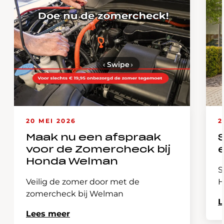
‹
Swipe
›
20 MEI 2026
2
Maak nu een afspraak
voor de Zomercheck bij
Honda Welman
S
Veilig de zomer door met de
H
zomercheck bij Welman
L
Lees meer