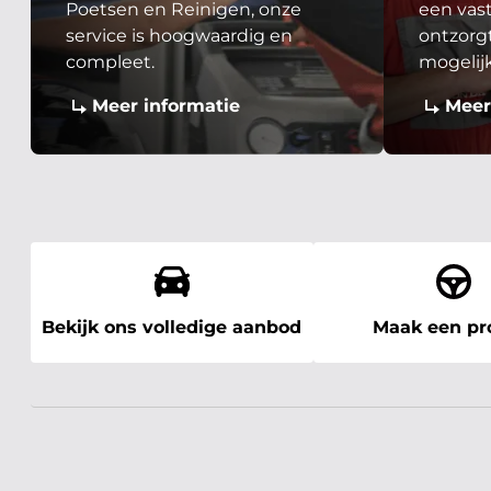
Poetsen en Reinigen, onze
een vast
service is hoogwaardig en
ontzorgt
compleet.
mogelij
Meer informatie
Meer
Bekijk ons volledige aanbod
Maak een pro