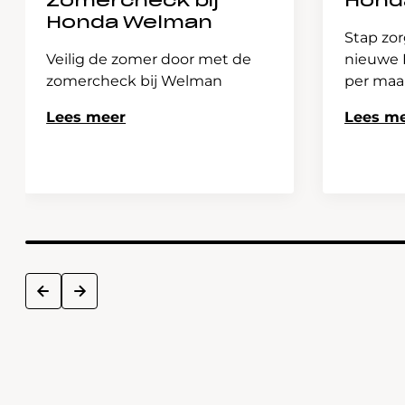
Zomercheck bij
Hond
Honda Welman
Stap zor
Veilig de zomer door met de
nieuwe H
zomercheck bij Welman
per ma
Lees meer
Lees m
next
prev