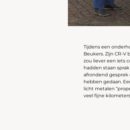
Tijdens een onderh
Beukers. Zijn CR-V b
zou liever een iet
hadden staan sprak 
afrondend gesprek o
hebben gedaan. Een
licht metalen “prop
veel fijne kilomete