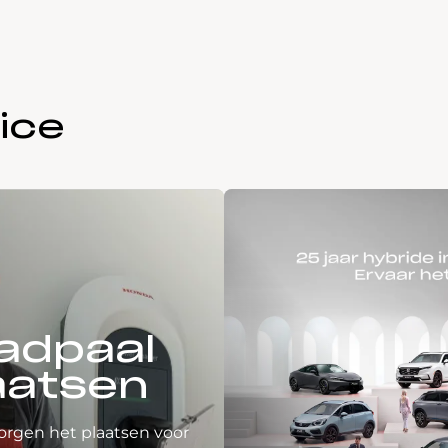
ice
adpaal
aatsen
orgen het plaatsen voor