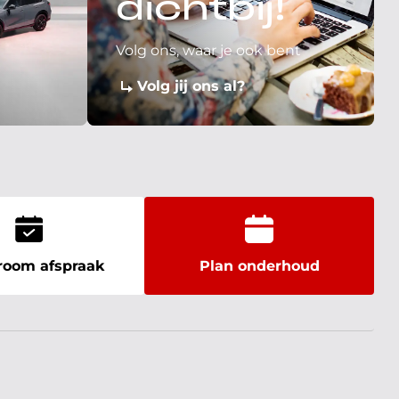
dichtbij!
Volg ons, waar je ook bent
Volg jij ons al?
oom afspraak
Plan onderhoud