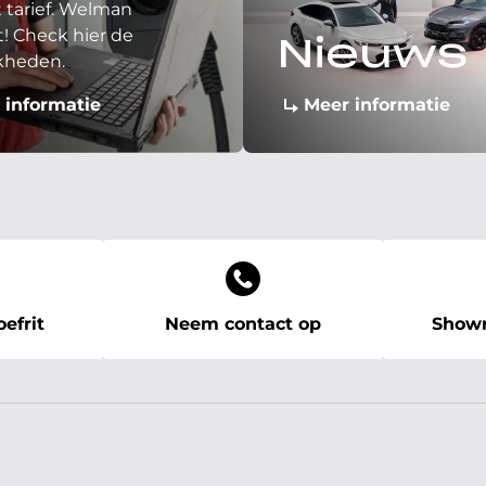
 tarief. Welman
! Check hier de
Nieuws
kheden.
 informatie
Meer informatie
efrit
Neem contact op
Showr