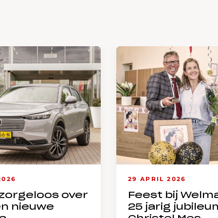
2026
29 APRIL 2026
zorgeloos over
Feest bij Welm
en nieuwe
25 jarig jubileu