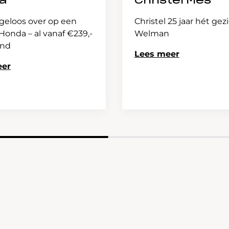
a
Christel Mes
geloos over op een
Christel 25 jaar hét gez
onda – al vanaf €239,-
Welman
and
Lees meer
eer