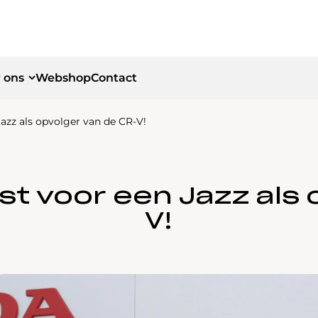
 ons
Webshop
Contact
Jazz als opvolger van de CR-V!
id
id
st voor een Jazz als
V!