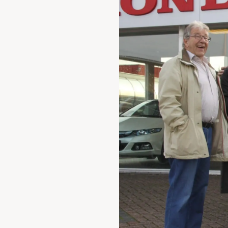
Waarschuwings­lampjes
Service
Pechhulp
Bandenspannings­lampje brandt
Poetsen en reinigen
Haal en breng service
WLTP-testmethode
Laadpaal plaatsen
Zomercheck