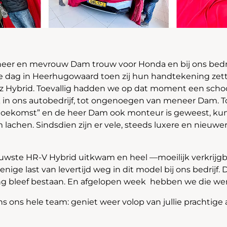
 heer en mevrouw Dam trouw voor Honda en bij ons bedr
 dag in Heerhugowaard toen zij hun handtekening zett
zz Hybrid. Toevallig hadden we op dat moment een scho
 in ons autobedrijf, tot ongenoegen van meneer Dam. T
 toekomst” en de heer Dam ook monteur is geweest, ku
achen. Sindsdien zijn er vele, steeds luxere en nieuwe
ieuwste HR-V Hybrid uitkwam en heel —moeilijk verkrijg
nige last van levertijd weg in dit model bij ons bedrijf.
ing bleef bestaan. En afgelopen week hebben we die we
 ons hele team: geniet weer volop van jullie prachtige 