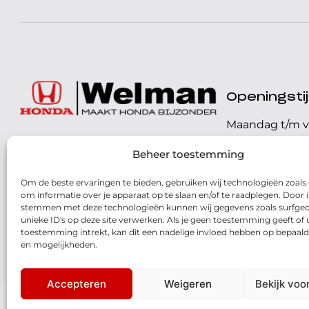
Openingst
Maandag t/m v
072 - 57 16 9 40
Beheer toestemming
Zaterdag
Parelweg 3, 1812 RS
Om de beste ervaringen te bieden, gebruiken wij technologieën zoals
Zondag
Alkmaar
om informatie over je apparaat op te slaan en/of te raadplegen. Door i
stemmen met deze technologieën kunnen wij gegevens zoals surfged
Routebeschrijving
unieke ID's op deze site verwerken. Als je geen toestemming geeft of
toestemming intrekt, kan dit een nadelige invloed hebben op bepaald
en mogelijkheden.
Accepteren
Weigeren
Bekijk voo
© 2026 - Honda Welman
- Dé Honda Dealer van Nederland