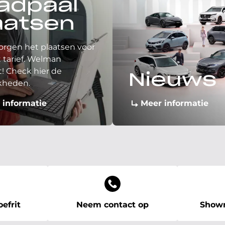
adpaal
aatsen
orgen het plaatsen voor
 tarief. Welman
! Check hier de
Nieuws
kheden.
 informatie
Meer informatie
efrit
Neem contact op
Showr