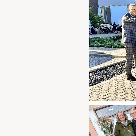
Waarschuwings­lampjes
Service
Pechhulp
Bandenspannings­lampje brandt
Poetsen en reinigen
Haal en breng service
WLTP-testmethode
Laadpaal plaatsen
Zomercheck