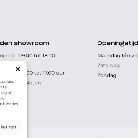
ijden showroom
Openingstij
rijdag
09.00 tot 18.00
Maandag t/m vri
uur
Zaterdag
09.00 tot 17.00 uur
Zondag
 cookies
Gesloten
n te
rag of
 uw
e functies
rkeuren