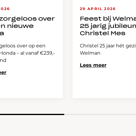
2026
29 APRIL 2026
zorgeloos over
Feest bij Welm
en nieuwe
25 jarig jubileu
a
Christel Mes
geloos over op een
Christel 25 jaar hét gez
onda – al vanaf €239,-
Welman
and
Lees meer
eer