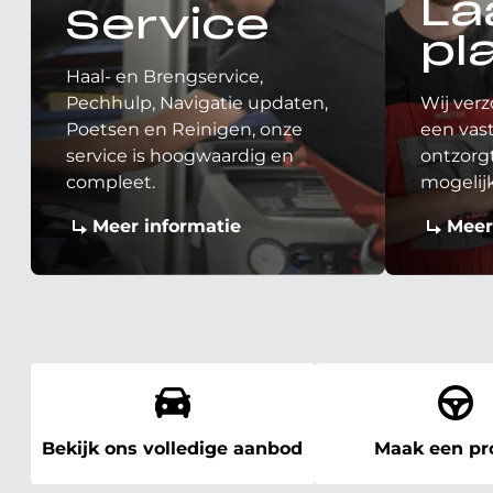
La
Service
pl
Haal- en Brengservice,
Pechhulp, Navigatie updaten,
Wij verz
Poetsen en Reinigen, onze
een vast
service is hoogwaardig en
ontzorgt
compleet.
mogelij
Meer informatie
Meer
Bekijk ons volledige aanbod
Maak een pro