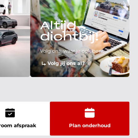
Altijd
dichtbij!
Volg ons, waar je ook bent
Volg jij ons al?
oom afspraak
Plan onderhoud