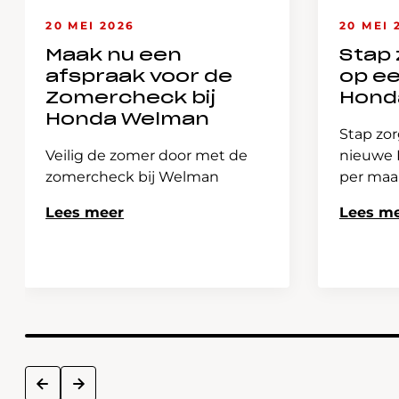
20 MEI 2026
20 MEI 
Maak nu een
Stap 
afspraak voor de
op e
Zomercheck bij
Hond
Honda Welman
Stap zor
Veilig de zomer door met de
nieuwe H
zomercheck bij Welman
per ma
Lees meer
Lees m
next
prev