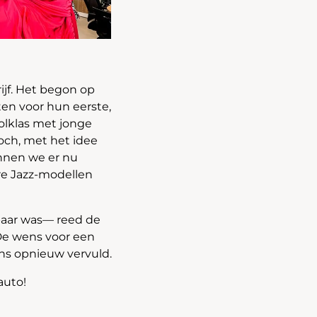
ijf. Het begon op
en voor hun eerste,
olklas met jonge
och, met het idee
nnen we er nu
re Jazz-modellen
baar was— reed de
 De wens voor een
ns opnieuw vervuld.
auto!