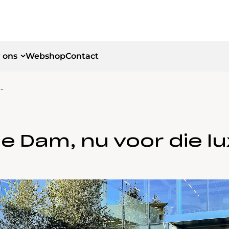
 ons
Webshop
Contact
…
id
id
ie Dam, nu voor die l