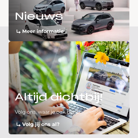
Nieuws
Meer informatie
Altijd dichtbij!
Volg ons, waar je ook bent
Volg jij ons al?