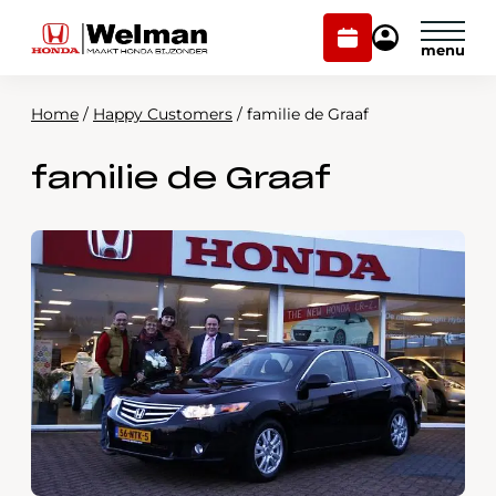
Plan
Mijn
onderhoud
Honda
Welman
Home
/
Happy Customers
/
familie de Graaf
Modellen
familie de Graaf
Voorraad
Plan onderhoud
Onderhoud en service
Mijn Honda Welman
Over ons
Webshop
Contact