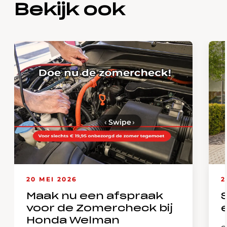
Bekijk ook
‹
Swipe
›
20 MEI 2026
2
Maak nu een afspraak
voor de Zomercheck bij
Honda Welman