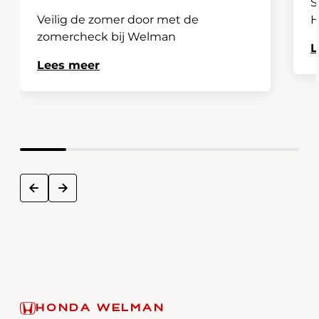
S
Veilig de zomer door met de
H
zomercheck bij Welman
L
Lees meer
next
prev
HONDA WELMAN