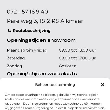
072 - 57 16 9 40
Parelweg 3, 1812 RS Alkmaar
Routebeschrijving
Openingstijden showroom
Maandag t/m vrijdag
09.00 tot 18.00 uur
Zaterdag
09.00 tot 17.00 uur
Zondag
Gesloten
Openingstijden werkplaats
Maandag t/m vrijdag
08.00 tot 17.00 uur
Beheer toestemming
Zaterdag
08.00 tot 17.00 uur
Om de beste ervaringen te bieden, gebruiken wij technologieën
Zondag
Gesloten
zoals cookies om informatie over je apparaat op te slaan en/of te
raadplegen. Door in te stemmen met deze technologieën kunnen
wij gegevens zoals surfgedrag of unieke ID's op deze site verwerken.