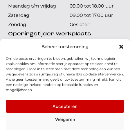
Maandag t/m vrijdag
09.00 tot 18.00 uur
Zaterdag
09.00 tot 17.00 uur
Zondag
Gesloten
Openingstijden werkplaats
Maandag t/m vrijdag
08.00 tot 17.00 uur
Beheer toestemming
Zaterdag
08.00 tot 17.00 uur
Om de beste ervaringen te bieden, gebruiken wij technologieën
Zondag
Gesloten
zoals cookies om informatie over je apparaat op te slaan en/of te
raadplegen. Door in te stemmen met deze technologieën kunnen
wij gegevens zoals surfgedrag of unieke ID's op deze site verwerken.
Volg ons
Als je geen toestemming geeft of uw toestemming intrekt, kan dit
een nadelige invloed hebben op bepaalde functies en
mogelijkheden.
Accepteren
© 2026 - Honda Welman
Privacy Statement
Weigeren
- Dé Honda Dealer van Nederland