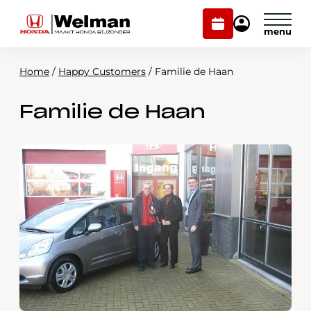
Plan
Mijn
onderhoud
Honda
Welman
Home
/
Happy Customers
/
Familie de Haan
Modellen
Familie de Haan
Voorraad
Plan onderhoud
Onderhoud en service
Mijn Honda Welman
Over ons
Webshop
Contact