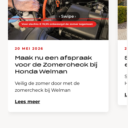
‹
Swipe
›
20 MEI 2026
2
Maak nu een afspraak
voor de Zomercheck bij
Honda Welman
S
Veilig de zomer door met de
H
zomercheck bij Welman
L
Lees meer