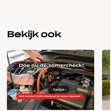
Bekijk ook
‹
Swipe
›