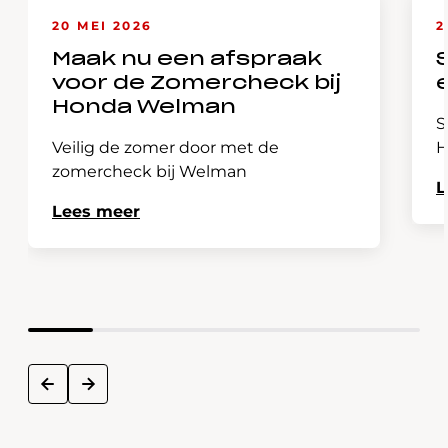
20 MEI 2026
2
Maak nu een afspraak
voor de Zomercheck bij
Honda Welman
S
Veilig de zomer door met de
H
zomercheck bij Welman
L
Lees meer
next
prev