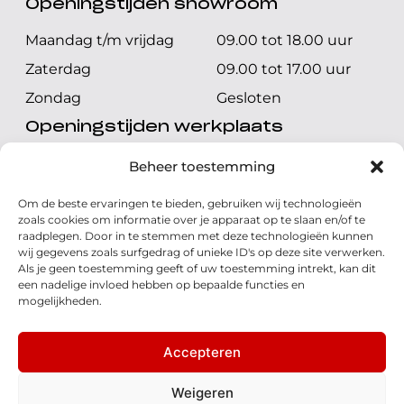
Openingstijden showroom
Maandag t/m vrijdag
09.00 tot 18.00 uur
Zaterdag
09.00 tot 17.00 uur
Zondag
Gesloten
Openingstijden werkplaats
Maandag t/m vrijdag
08.00 tot 17.00 uur
Beheer toestemming
Zaterdag
08.00 tot 17.00 uur
Om de beste ervaringen te bieden, gebruiken wij technologieën
Zondag
Gesloten
zoals cookies om informatie over je apparaat op te slaan en/of te
raadplegen. Door in te stemmen met deze technologieën kunnen
wij gegevens zoals surfgedrag of unieke ID's op deze site verwerken.
Volg ons
Als je geen toestemming geeft of uw toestemming intrekt, kan dit
een nadelige invloed hebben op bepaalde functies en
mogelijkheden.
Accepteren
© 2026 - Honda Welman
Privacy Statement
Weigeren