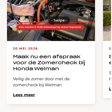
‹
Swipe
›
20 MEI 2026
2
Maak nu een afspraak
voor de Zomercheck bij
Honda Welman
S
Veilig de zomer door met de
H
zomercheck bij Welman
L
Lees meer