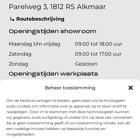
Parelweg 3, 1812 RS Alkmaar
Routebeschrijving
Openingstijden showroom
Maandag t/m vrijdag
09.00 tot 18.00 uur
Zaterdag
09.00 tot 17.00 uur
Zondag
Gesloten
Openingstijden werkplaats
Maandag t/m vrijdag
08.00 tot 17.00 uur
Beheer toestemming
Zaterdag
08.00 tot 17.00 uur
Om de beste ervaringen te bieden, gebruiken wij technologieën
Zondag
Gesloten
zoals cookies om informatie over je apparaat op te slaan en/of te
raadplegen. Door in te stemmen met deze technologieën kunnen
wij gegevens zoals surfgedrag of unieke ID's op deze site verwerken.
Volg ons
Als je geen toestemming geeft of uw toestemming intrekt, kan dit
een nadelige invloed hebben op bepaalde functies en
mogelijkheden.