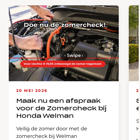
‹
Swipe
›
20 MEI 2026
2
Maak nu een afspraak
voor de Zomercheck bij
Honda Welman
S
Veilig de zomer door met de
H
zomercheck bij Welman