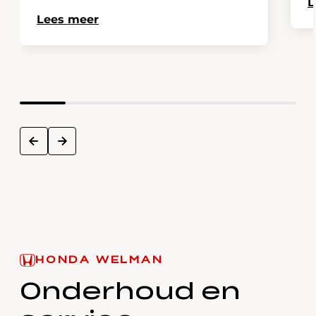
L
Lees meer
next
prev
HONDA WELMAN
Onderhoud en