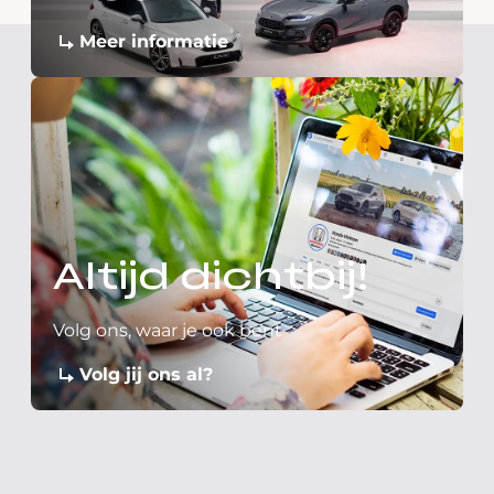
Meer informatie
Altijd dichtbij!
Volg ons, waar je ook bent
Volg jij ons al?