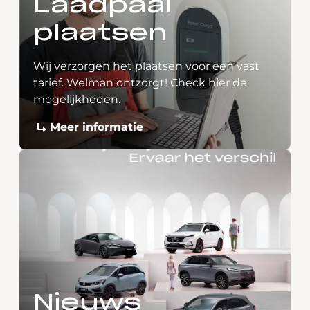
Laadpaal
plaatsen
Wij verzorgen het plaatsen voor een vast
tarief. Welman ontzorgt! Check hier de
mogelijkheden.
Meer informatie
Nieuws