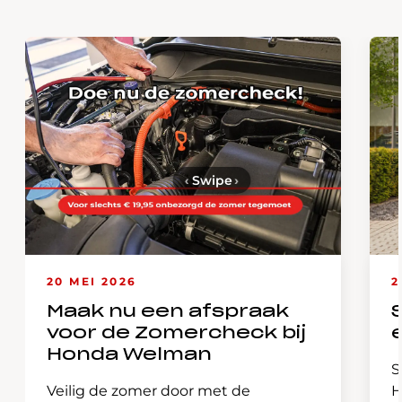
‹
Swipe
›
20 MEI 2026
2
Maak nu een afspraak
voor de Zomercheck bij
Honda Welman
S
Veilig de zomer door met de
H