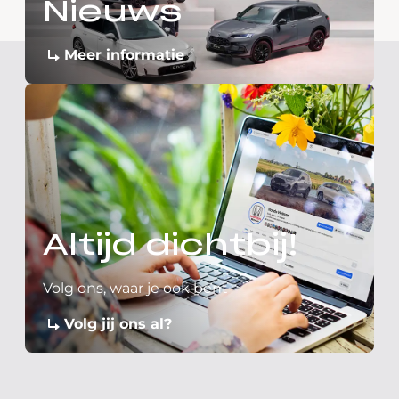
Nieuws
Meer informatie
Altijd dichtbij!
Volg ons, waar je ook bent
Volg jij ons al?