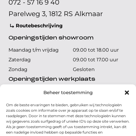
072 - 57 16 9 40
Parelweg 3, 1812 RS Alkmaar
Routebeschrijving
Openingstijden showroom
Maandag t/m vrijdag
09.00 tot 18.00 uur
Zaterdag
09.00 tot 17.00 uur
Zondag
Gesloten
Openingstijden werkplaats
Maandag t/m vrijdag
08.00 tot 17.00 uur
Beheer toestemming
Zaterdag
08.00 tot 17.00 uur
Om de beste ervaringen te bieden, gebruiken wij technologieën
Zondag
Gesloten
zoals cookies om informatie over je apparaat op te slaan en/of te
raadplegen. Door in te stemmen met deze technologieën kunnen
wij gegevens zoals surfgedrag of unieke ID's op deze site verwerken.
Volg ons
Als je geen toestemming geeft of uw toestemming intrekt, kan dit
een nadelige invloed hebben op bepaalde functies en