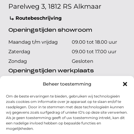
Parelweg 3, 1812 RS Alkmaar
Routebeschrijving
Openingstijden showroom
Maandag t/m vrijdag
09.00 tot 18.00 uur
Zaterdag
09.00 tot 17.00 uur
Zondag
Gesloten
Openingstijden werkplaats
Maandag t/m vrijdag
08.00 tot 17.00 uur
Beheer toestemming
Zaterdag
08.00 tot 17.00 uur
Om de beste ervaringen te bieden, gebruiken wij technologieën
Zondag
Gesloten
zoals cookies om informatie over je apparaat op te slaan en/of te
raadplegen. Door in te stemmen met deze technologieën kunnen
wij gegevens zoals surfgedrag of unieke ID's op deze site verwerken.
Volg ons
Als je geen toestemming geeft of uw toestemming intrekt, kan dit
een nadelige invloed hebben op bepaalde functies en
mogelijkheden.