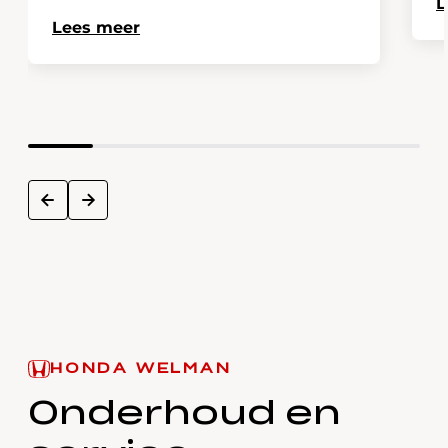
L
Lees meer
next
prev
HONDA WELMAN
Onderhoud en