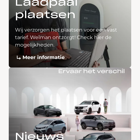
Laadpaal
plaatsen
Wij verzorgen het plaatsen voor een vast
tarief. Welman ontzorgt! Check hier de
mogelijkheden.
Meer informatie
Nieuws