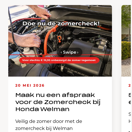
‹
Swipe
›
20 MEI 2026
2
Maak nu een afspraak
voor de Zomercheck bij
Honda Welman
S
Veilig de zomer door met de
H
zomercheck bij Welman