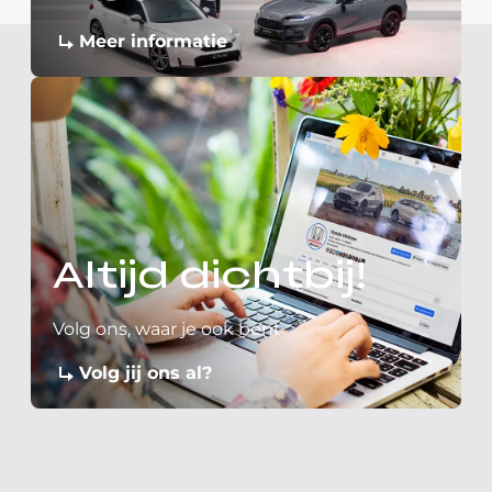
Meer informatie
Altijd dichtbij!
Volg ons, waar je ook bent
Volg jij ons al?