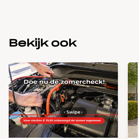
Bekijk ook
‹
Swipe
›