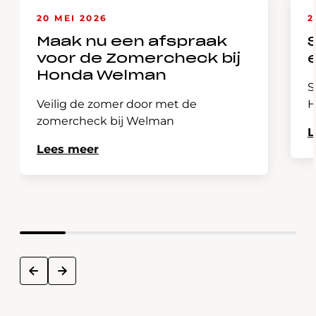
20 MEI 2026
2
Maak nu een afspraak
voor de Zomercheck bij
Honda Welman
S
Veilig de zomer door met de
H
zomercheck bij Welman
L
Lees meer
next
prev