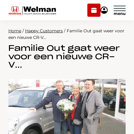
Plan
Mijn
onderhoud
Honda
Welman
Home
/
Happy Customers
/
Familie Out gaat weer voor
Modellen
een nieuwe CR-V…
Familie Out gaat weer
Voorraad
Plan onderhoud
voor een nieuwe CR-
Onderhoud en service
V…
Mijn Honda Welman
Over ons
Webshop
Contact