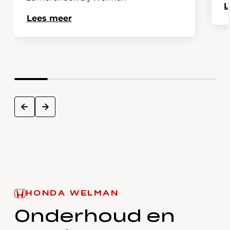
L
Lees meer
next
prev
HONDA WELMAN
Onderhoud en