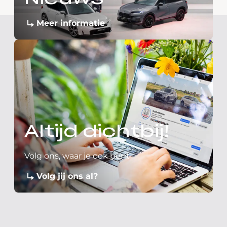
Meer informatie
Altijd dichtbij!
Volg ons, waar je ook bent
Volg jij ons al?