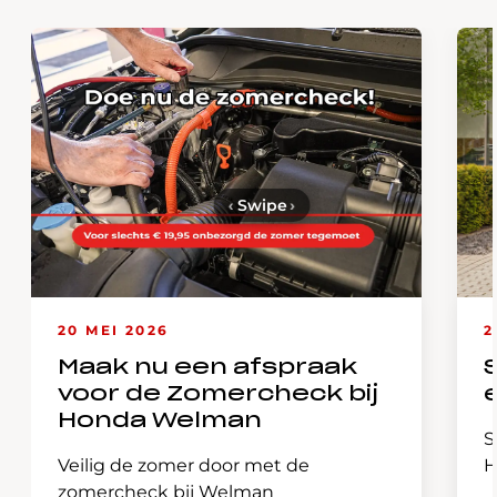
‹
Swipe
›
20 MEI 2026
2
Maak nu een afspraak
voor de Zomercheck bij
Honda Welman
S
Veilig de zomer door met de
H
zomercheck bij Welman