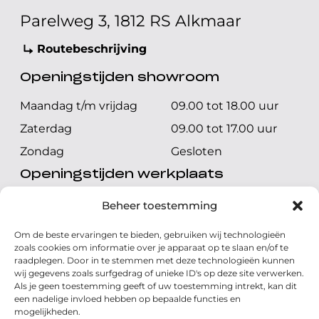
Parelweg 3, 1812 RS Alkmaar
Routebeschrijving
Openingstijden showroom
Maandag t/m vrijdag
09.00 tot 18.00 uur
Zaterdag
09.00 tot 17.00 uur
Zondag
Gesloten
Openingstijden werkplaats
Maandag t/m vrijdag
08.00 tot 17.00 uur
Beheer toestemming
Zaterdag
08.00 tot 17.00 uur
Om de beste ervaringen te bieden, gebruiken wij technologieën
Zondag
Gesloten
zoals cookies om informatie over je apparaat op te slaan en/of te
raadplegen. Door in te stemmen met deze technologieën kunnen
wij gegevens zoals surfgedrag of unieke ID's op deze site verwerken.
Volg ons
Als je geen toestemming geeft of uw toestemming intrekt, kan dit
een nadelige invloed hebben op bepaalde functies en
mogelijkheden.