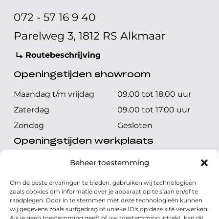
072 - 57 16 9 40
Parelweg 3, 1812 RS Alkmaar
Routebeschrijving
Openingstijden showroom
Maandag t/m vrijdag
09.00 tot 18.00 uur
Zaterdag
09.00 tot 17.00 uur
Zondag
Gesloten
Openingstijden werkplaats
Maandag t/m vrijdag
08.00 tot 17.00 uur
Beheer toestemming
Zaterdag
08.00 tot 17.00 uur
Om de beste ervaringen te bieden, gebruiken wij technologieën
Zondag
Gesloten
zoals cookies om informatie over je apparaat op te slaan en/of te
raadplegen. Door in te stemmen met deze technologieën kunnen
wij gegevens zoals surfgedrag of unieke ID's op deze site verwerken.
Volg ons
Als je geen toestemming geeft of uw toestemming intrekt, kan dit