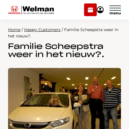
Plan
Mijn
onderhoud
Honda
Welman
Home
/
Happy Customers
/
Familie Scheepstra weer in
Modellen
het nieuw?.
Familie Scheepstra
Voorraad
Plan onderhoud
weer in het nieuw?.
Onderhoud en service
Mijn Honda Welman
Over ons
Webshop
Contact