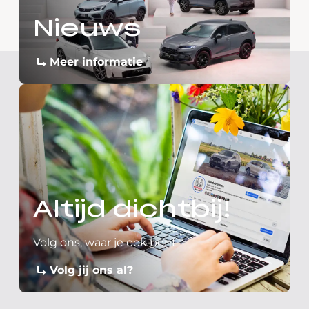
Nieuws
Meer informatie
Altijd dichtbij!
Volg ons, waar je ook bent
Volg jij ons al?