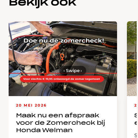
Bekijk ook
‹
Swipe
›
20 MEI 2026
2
Maak nu een afspraak
voor de Zomercheck bij
Honda Welman
S