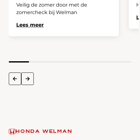
Veilig de zomer door met de
H
zomercheck bij Welman
L
Lees meer
next
prev
HONDA WELMAN