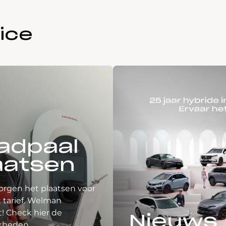
ice
adpaal
aatsen
orgen het plaatsen voor
 tarief. Welman
! Check hier de
Nieuws
kheden.