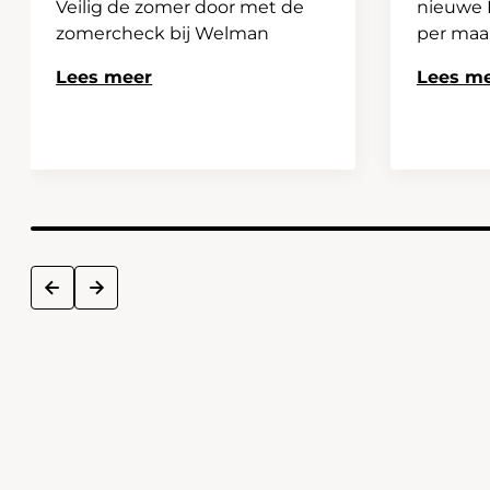
Veilig de zomer door met de
nieuwe H
zomercheck bij Welman
per ma
Lees meer
Lees m
next
prev