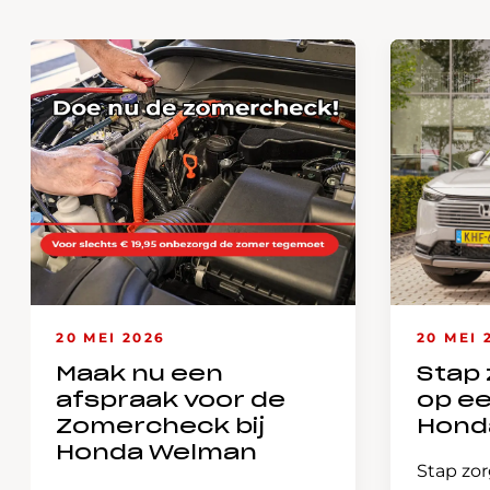
20 MEI 2026
20 MEI 
Maak nu een
Stap 
afspraak voor de
op e
Zomercheck bij
Hond
Honda Welman
Stap zor