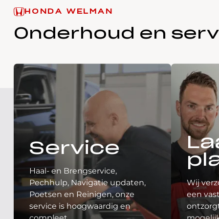
HONDA WELMAN
Onderhoud en serv
La
Service
pl
Haal- en Brengservice,
Pechhulp, Navigatie updaten,
Wij verz
Poetsen en Reinigen, onze
een vast
service is hoogwaardig en
ontzorgt
compleet.
mogelij