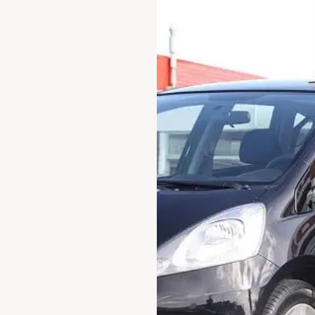
Waarschuwings­lampjes
Service
Pechhulp
Bandenspannings­lampje brandt
Poetsen en reinigen
Haal en breng service
WLTP-testmethode
Laadpaal plaatsen
Zomercheck