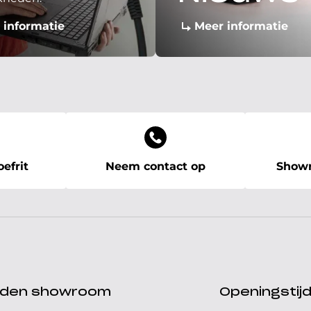
 informatie
Meer informatie
efrit
Neem contact op
Showr
ijden showroom
Openingstij