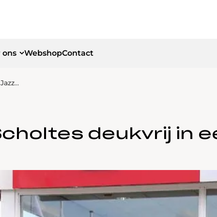
 ons
Webshop
Contact
 Jazz…
id
id
Scholtes deukvrij in 