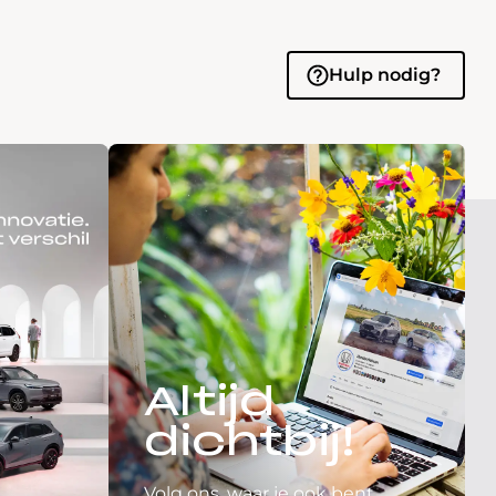
Hulp nodig?
Altijd
dichtbij!
Volg ons, waar je ook bent