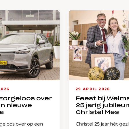
2026
29 APRIL 2026
zorgeloos over
Feest bij Welm
en nieuwe
25 jarig jubileu
a
Christel Mes
geloos over op een
Christel 25 jaar hét gez