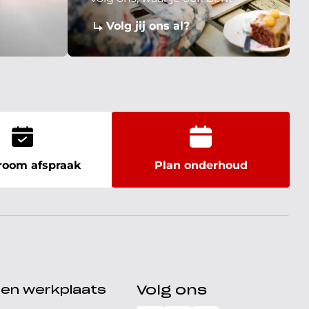
Volg jij ons al?
oom afspraak
Plan onderhoud
den werkplaats
Volg ons