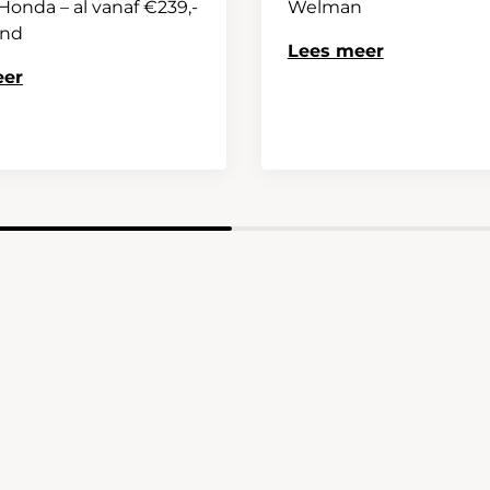
onda – al vanaf €239,-
Welman
and
Lees meer
eer