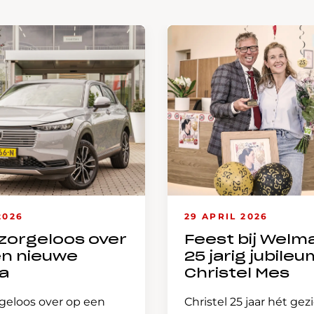
2026
29 APRIL 2026
zorgeloos over
Feest bij Welm
en nieuwe
25 jarig jubileu
a
Christel Mes
geloos over op een
Christel 25 jaar hét gez