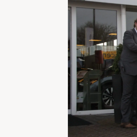
Waarschuwings­lampjes
Service
Pechhulp
Bandenspannings­lampje brandt
Poetsen en reinigen
Haal en breng service
WLTP-testmethode
Laadpaal plaatsen
Zomercheck