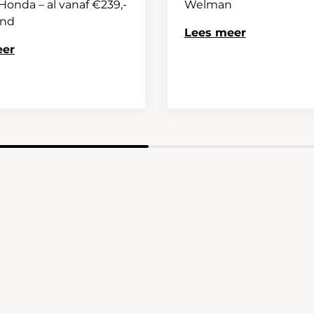
onda – al vanaf €239,-
Welman
and
Lees meer
eer