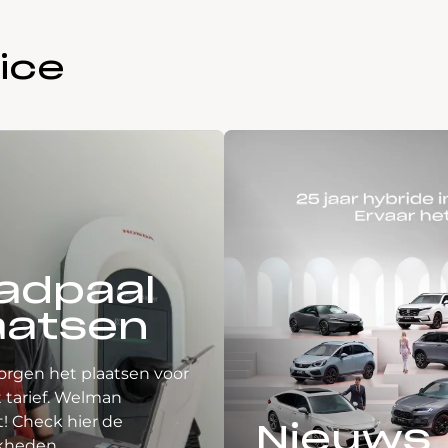
ice
adpaal
aatsen
orgen het plaatsen voor
 tarief. Welman
! Check hier de
Nieuws
kheden.