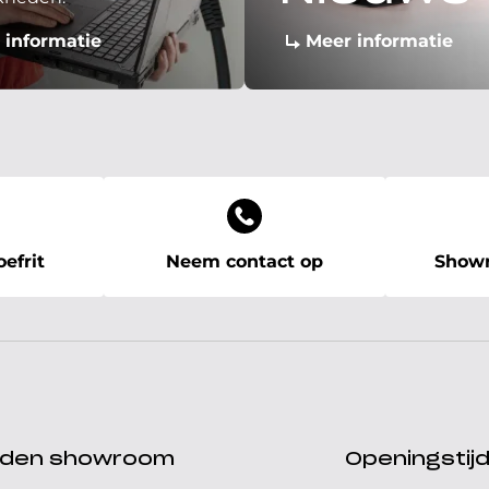
 informatie
Meer informatie
efrit
Neem contact op
Showr
ijden showroom
Openingstij