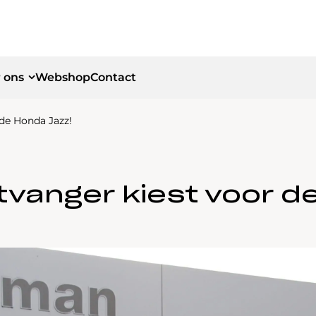
 ons
Webshop
Contact
 de Honda Jazz!
id
id
tvanger kiest voor d