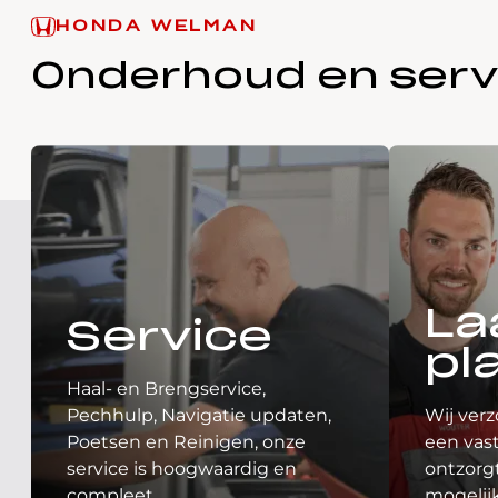
HONDA WELMAN
Onderhoud en serv
La
Service
pl
Haal- en Brengservice,
Pechhulp, Navigatie updaten,
Wij verz
Poetsen en Reinigen, onze
een vast
service is hoogwaardig en
ontzorgt
compleet.
mogelij