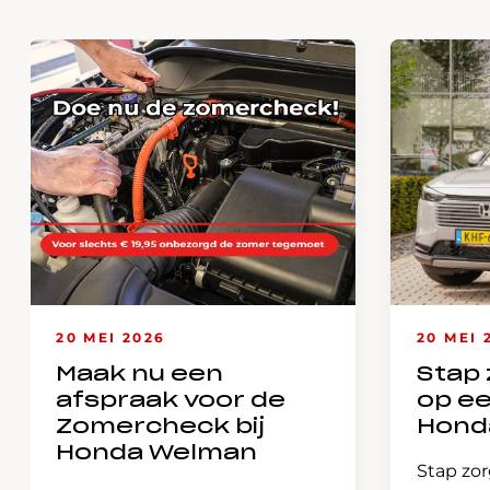
20 MEI 2026
20 MEI 
Maak nu een
Stap 
afspraak voor de
op e
Zomercheck bij
Hond
Honda Welman
Stap zor