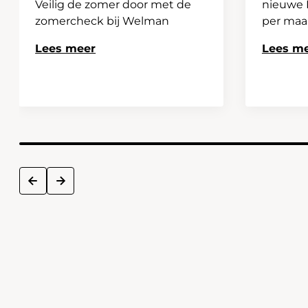
Veilig de zomer door met de
nieuwe H
zomercheck bij Welman
per ma
Lees meer
Lees m
next
prev