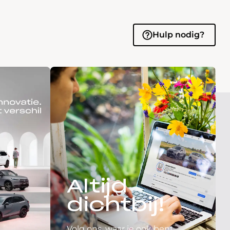
Hulp nodig?
Altijd
dichtbij!
Volg ons, waar je ook bent