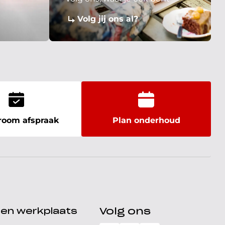
Volg jij ons al?
oom afspraak
Plan onderhoud
den werkplaats
Volg ons