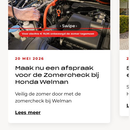
‹
Swipe
›
20 MEI 2026
2
Maak nu een afspraak
voor de Zomercheck bij
Honda Welman
S
Veilig de zomer door met de
H
zomercheck bij Welman
L
Lees meer