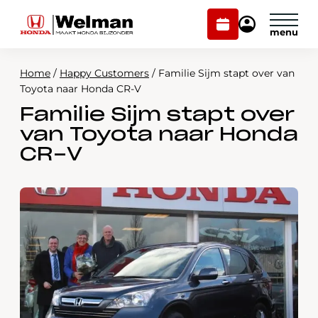
Plan
Mijn
onderhoud
Honda
Welman
Home
/
Happy Customers
/
Familie Sijm stapt over van
Modellen
Toyota naar Honda CR-V
Familie Sijm stapt over
Voorraad
Plan onderhoud
van Toyota naar Honda
Onderhoud en service
CR-V
Mijn Honda Welman
Over ons
Webshop
Contact