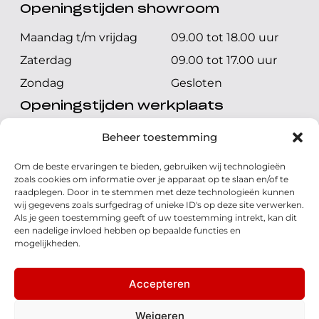
Openingstijden showroom
Maandag t/m vrijdag
09.00 tot 18.00 uur
Zaterdag
09.00 tot 17.00 uur
Zondag
Gesloten
Openingstijden werkplaats
Maandag t/m vrijdag
08.00 tot 17.00 uur
Beheer toestemming
Zaterdag
08.00 tot 17.00 uur
Om de beste ervaringen te bieden, gebruiken wij technologieën
Zondag
Gesloten
zoals cookies om informatie over je apparaat op te slaan en/of te
raadplegen. Door in te stemmen met deze technologieën kunnen
wij gegevens zoals surfgedrag of unieke ID's op deze site verwerken.
Volg ons
Als je geen toestemming geeft of uw toestemming intrekt, kan dit
een nadelige invloed hebben op bepaalde functies en
mogelijkheden.
Accepteren
© 2026 - Honda Welman
Privacy Statement
Weigeren