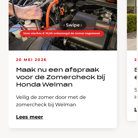
‹
Swipe
›
20 MEI 2026
2
Maak nu een afspraak
voor de Zomercheck bij
Honda Welman
S
Veilig de zomer door met de
H
zomercheck bij Welman
L
Lees meer