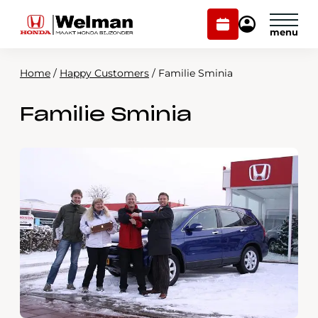
Plan
Mijn
onderhoud
Honda
Welman
Home
/
Happy Customers
/
Familie Sminia
Modellen
Familie Sminia
Voorraad
Plan onderhoud
Onderhoud en service
Mijn Honda Welman
Over ons
Webshop
Contact