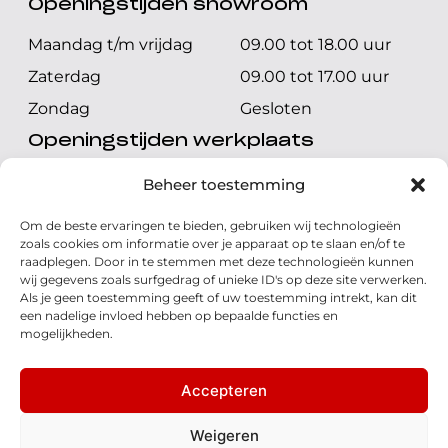
Openingstijden showroom
Maandag t/m vrijdag
09.00 tot 18.00 uur
Zaterdag
09.00 tot 17.00 uur
Zondag
Gesloten
Openingstijden werkplaats
Maandag t/m vrijdag
08.00 tot 17.00 uur
Beheer toestemming
Zaterdag
08.00 tot 17.00 uur
Om de beste ervaringen te bieden, gebruiken wij technologieën
Zondag
Gesloten
zoals cookies om informatie over je apparaat op te slaan en/of te
raadplegen. Door in te stemmen met deze technologieën kunnen
wij gegevens zoals surfgedrag of unieke ID's op deze site verwerken.
Volg ons
Als je geen toestemming geeft of uw toestemming intrekt, kan dit
een nadelige invloed hebben op bepaalde functies en
mogelijkheden.
Accepteren
© 2026 - Honda Welman
Privacy Statement
Weigeren