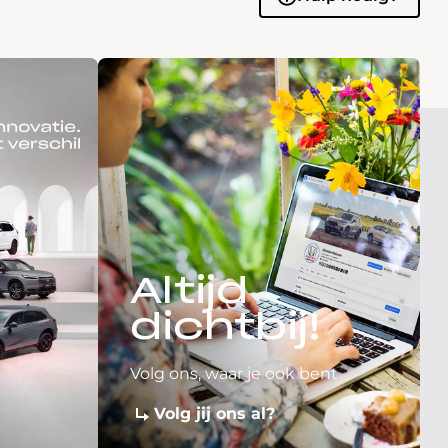
Altijd
dichtbij!
Volg ons, waar je ook bent
Volg jij ons al?