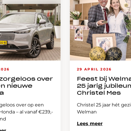
2026
29 APRIL 2026
zorgeloos over
Feest bij Welm
en nieuwe
25 jarig jubileu
a
Christel Mes
geloos over op een
Christel 25 jaar hét gez
onda – al vanaf €239,-
Welman
and
Lees meer
eer