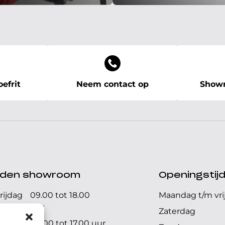
efrit
Neem contact op
Showr
ijden showroom
Openingstij
rijdag
09.00 tot 18.00
Maandag t/m vri
uur
Zaterdag
09.00 tot 17.00 uur