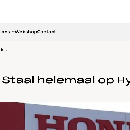
 ons
Webshop
Contact
ide…
id
id
e Staal helemaal op H