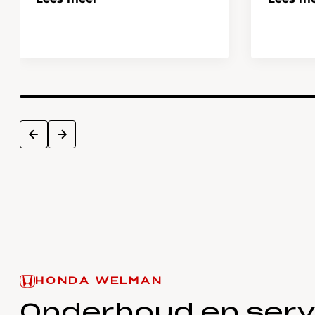
next
prev
HONDA WELMAN
Onderhoud en serv