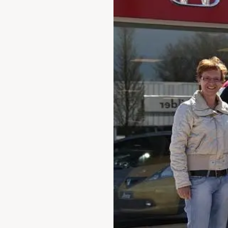
Waarschuwings­lampjes
Service
Pechhulp
Bandenspannings­lampje brandt
Poetsen en reinigen
Haal en breng service
WLTP-testmethode
Laadpaal plaatsen
Zomercheck