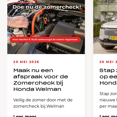
20 MEI 2026
20 MEI 
Maak nu een
Stap 
afspraak voor de
op e
Zomercheck bij
Hond
Honda Welman
Stap zor
Veilig de zomer door met de
nieuwe H
zomercheck bij Welman
per ma
Lees meer
Lees m