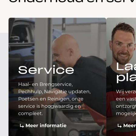
La
Service
pl
Haal- en Brengservice,
Pechhulp, Navigatie updaten,
Wij verz
Poetsen en Reinigen, onze
een vast
service is hoogwaardig en
ontzorgt
compleet.
mogelij
Meer informatie
Meer