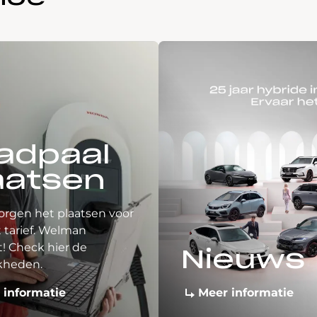
adpaal
aatsen
orgen het plaatsen voor
 tarief. Welman
! Check hier de
Nieuws
kheden.
 informatie
Meer informatie