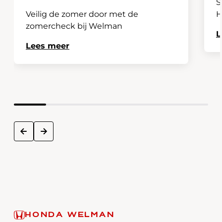
S
Veilig de zomer door met de
H
zomercheck bij Welman
L
Lees meer
next
prev
HONDA WELMAN