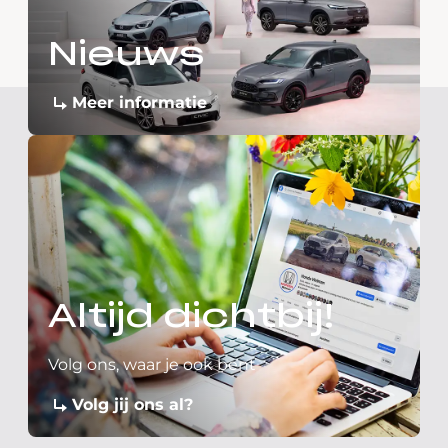
Nieuws
Meer informatie
Altijd dichtbij!
Volg ons, waar je ook bent
Volg jij ons al?