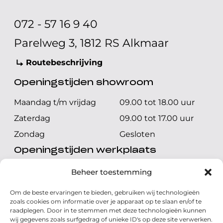
072 - 57 16 9 40
Parelweg 3, 1812 RS Alkmaar
Routebeschrijving
Openingstijden showroom
Maandag t/m vrijdag
09.00 tot 18.00 uur
Zaterdag
09.00 tot 17.00 uur
Zondag
Gesloten
Openingstijden werkplaats
Maandag t/m vrijdag
08.00 tot 17.00 uur
Beheer toestemming
Zaterdag
08.00 tot 17.00 uur
Om de beste ervaringen te bieden, gebruiken wij technologieën
Zondag
Gesloten
zoals cookies om informatie over je apparaat op te slaan en/of te
raadplegen. Door in te stemmen met deze technologieën kunnen
wij gegevens zoals surfgedrag of unieke ID's op deze site verwerken.