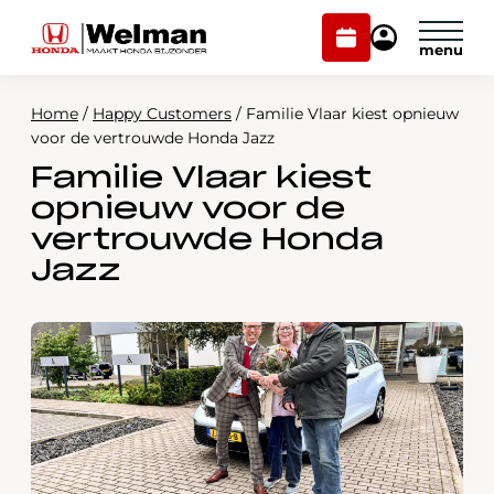
Plan
Mijn
onderhoud
Honda
Welman
Home
/
Happy Customers
/
Familie Vlaar kiest opnieuw
Modellen
voor de vertrouwde Honda Jazz
Familie Vlaar kiest
Voorraad
Plan onderhoud
opnieuw voor de
Onderhoud en service
vertrouwde Honda
Mijn Honda Welman
Jazz
Over ons
Webshop
Contact