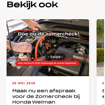
Bekijk ook
‹
Swipe
›
20 MEI 2026
2
Maak nu een afspraak
voor de Zomercheck bij
Honda Welman