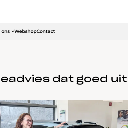
 ons
Webshop
Contact
id
id
ieadvies dat goed uit