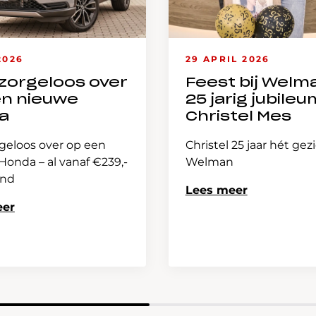
2026
29 APRIL 2026
zorgeloos over
Feest bij Welm
en nieuwe
25 jarig jubileu
a
Christel Mes
geloos over op een
Christel 25 jaar hét gez
onda – al vanaf €239,-
Welman
and
Lees meer
eer