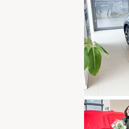
Waarschuwings­lampjes
Service
Pechhulp
Bandenspannings­lampje brandt
Poetsen en reinigen
Haal en breng service
WLTP-testmethode
Laadpaal plaatsen
Zomercheck