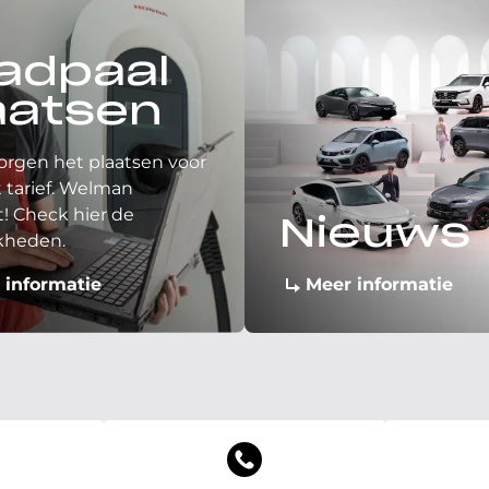
adpaal
aatsen
orgen het plaatsen voor
 tarief. Welman
! Check hier de
Nieuws
kheden.
 informatie
Meer informatie