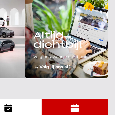
Altijd
dichtbij!
Volg ons, waar je ook bent
Volg jij ons al?