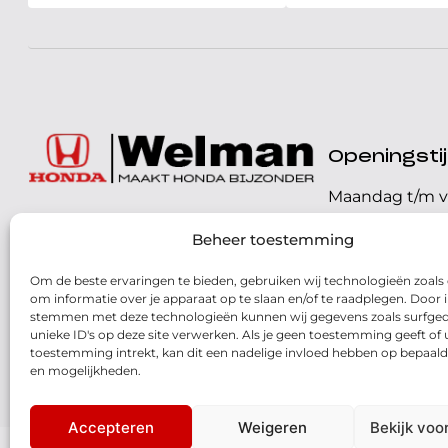
Openingst
Maandag t/m v
072 - 57 16 9 40
Beheer toestemming
Zaterdag
Parelweg 3, 1812 RS
Om de beste ervaringen te bieden, gebruiken wij technologieën zoals
Zondag
Alkmaar
om informatie over je apparaat op te slaan en/of te raadplegen. Door i
stemmen met deze technologieën kunnen wij gegevens zoals surfged
Routebeschrijving
unieke ID's op deze site verwerken. Als je geen toestemming geeft of
toestemming intrekt, kan dit een nadelige invloed hebben op bepaald
en mogelijkheden.
Accepteren
Weigeren
Bekijk voo