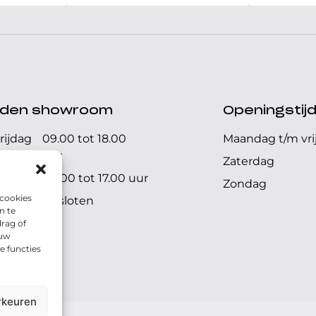
ijden showroom
Openingstij
rijdag
09.00 tot 18.00
Maandag t/m vri
uur
Zaterdag
09.00 tot 17.00 uur
Zondag
 cookies
Gesloten
n te
rag of
 uw
e functies
rkeuren