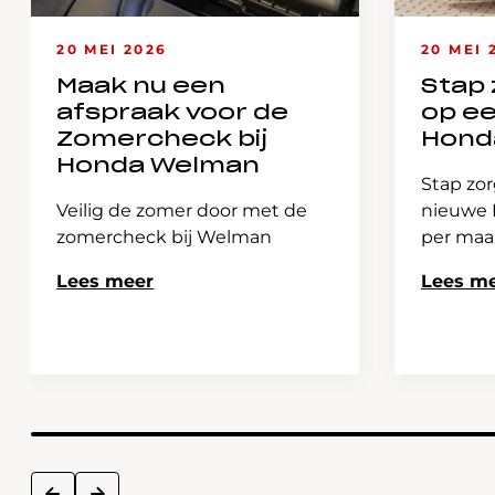
20 MEI 2026
20 MEI 
Maak nu een
Stap 
afspraak voor de
op e
Zomercheck bij
Hond
Honda Welman
Stap zor
Veilig de zomer door met de
nieuwe H
zomercheck bij Welman
per ma
Lees meer
Lees m
next
prev