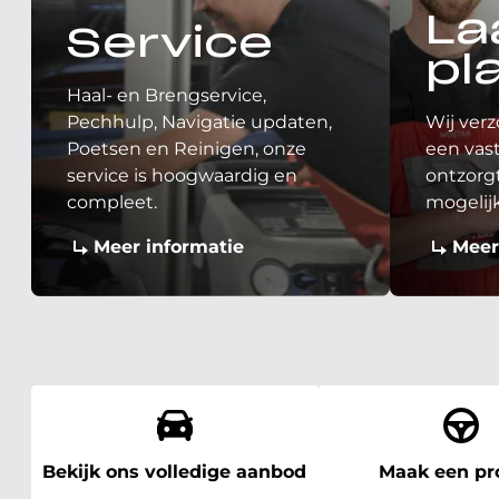
La
Service
pl
Haal- en Brengservice,
Pechhulp, Navigatie updaten,
Wij verz
Poetsen en Reinigen, onze
een vast
service is hoogwaardig en
ontzorgt
compleet.
mogelij
Meer informatie
Meer
Bekijk ons volledige aanbod
Maak een pro