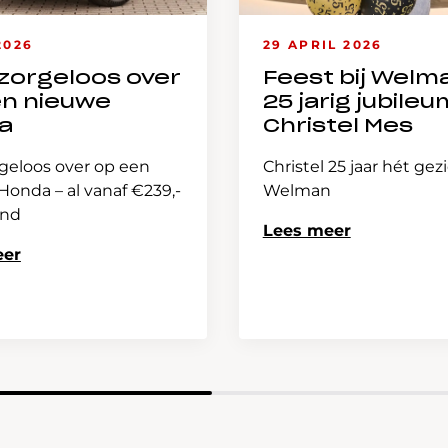
2026
29 APRIL 2026
zorgeloos over
Feest bij Welm
en nieuwe
25 jarig jubileu
a
Christel Mes
geloos over op een
Christel 25 jaar hét gez
onda – al vanaf €239,-
Welman
and
Lees meer
eer