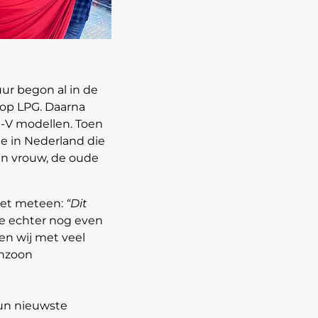
ur begon al in de
 op LPG. Daarna
-V modellen. Toen
te in Nederland die
jn vrouw, de oude
het meteen:
“Dit
de echter nog even
en wij met veel
inzoon
hun nieuwste