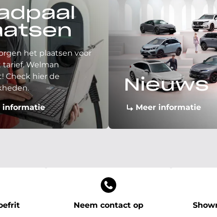
adpaal
aatsen
orgen het plaatsen voor
 tarief. Welman
! Check hier de
Nieuws
kheden.
 informatie
Meer informatie
efrit
Neem contact op
Showr