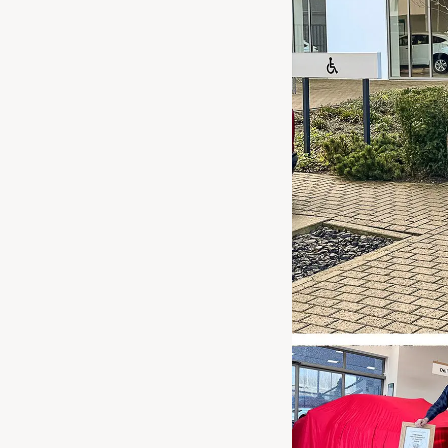
Waarschuwings­lampjes
Service
Pechhulp
Bandenspannings­lampje brandt
Poetsen en reinigen
Haal en breng service
WLTP-testmethode
Laadpaal plaatsen
Zomercheck