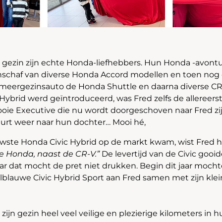
 gezin zijn echte Honda-liefhebbers. Hun Honda -avontu
anschaf van diverse Honda Accord modellen en toen nog
meergezinsauto de Honda Shuttle en daarna diverse CR
Hybrid werd geïntroduceerd, was Fred zelfs de allereers
oie Executive die nu wordt doorgeschoven naar Fred zi
eurt weer naar hun dochter… Mooi hé,
uwste Honda Civic Hybrid op de markt kwam, wist Fred 
e Honda, naast de CR-V.”
De levertijd van de Civic gooi
aar dat mocht de pret niet drukken. Begin dit jaar mocht
blauwe Civic Hybrid Sport aan Fred samen met zijn kle
ijn gezin heel veel veilige en plezierige kilometers in 