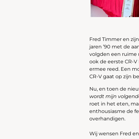
Fred Timmer en zijn
jaren ’90 met de a
volgden een ruime 
ook de eerste CR-V 
ermee reed. Een mo
CR-V gaat op zijn b
Nu, en toen de nie
wordt mijn volgend
roet in het eten, m
enthousiasme de fel
overhandigen.
Wij wensen Fred en z