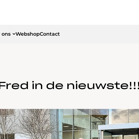
 ons
Webshop
Contact
id
id
Fred in de nieuwste!!