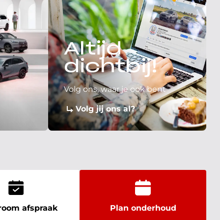
Altijd
dichtbij!
Volg ons, waar je ook bent
Volg jij ons al?
oom afspraak
Plan onderhoud