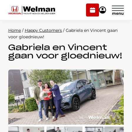
Plan
Mijn
onderhoud
Honda
Welman
Home
/
Happy Customers
/
Gabriela en Vincent gaan
Modellen
voor gloednieuw!
Gabriela en Vincent
Voorraad
Plan onderhoud
gaan voor gloednieuw!
Onderhoud en service
Mijn Honda Welman
Over ons
Webshop
Contact