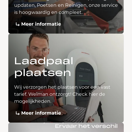
updaten, Poetsen en Reinigen, onze service
is hoogwaardig en compleet.
Meer informatie
Laadpaal
plaatsen
Wij verzorgen het plaatsen voor een vast
tarief. Welman ontzorgt! Check hier de
mogelijkheden.
Meer informatie