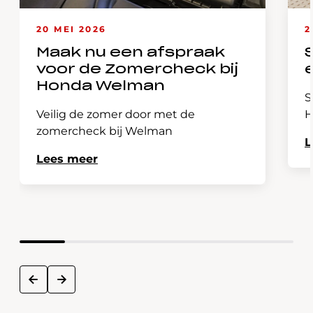
20 MEI 2026
2
Maak nu een afspraak
voor de Zomercheck bij
Honda Welman
S
Veilig de zomer door met de
H
zomercheck bij Welman
L
Lees meer
next
prev