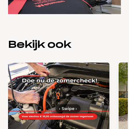
Bekijk ook
‹
Swipe
›