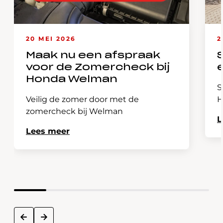
20 MEI 2026
2
Maak nu een afspraak
voor de Zomercheck bij
Honda Welman
S
Veilig de zomer door met de
H
zomercheck bij Welman
L
Lees meer
next
prev