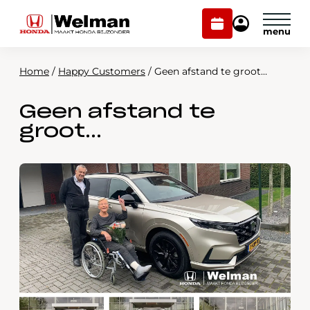
Plan
Mijn
onderhoud
Honda
Welman
Home
/
Happy Customers
/
Geen afstand te groot…
Modellen
Geen afstand te
Voorraad
Plan onderhoud
groot…
Onderhoud en service
Mijn Honda Welman
Over ons
Webshop
Contact