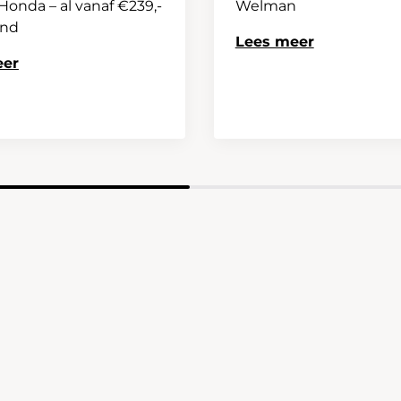
onda – al vanaf €239,-
Welman
and
Lees meer
eer