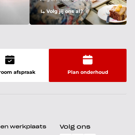
Volg jij ons al?
oom afspraak
Plan onderhoud
den werkplaats
Volg ons