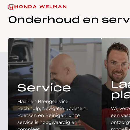
HONDA WELMAN
Onderhoud en serv
La
Service
pl
Haal- en Brengservice,
Pechhulp, Navigatie updaten,
Wij verz
Poetsen en Reinigen, onze
een vast
service is hoogwaardig en
ontzorgt
compleet.
mogelij