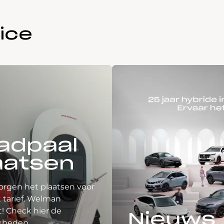
ice
adpaal
aatsen
orgen het plaatsen voor
 tarief. Welman
! Check hier de
Nieuws
kheden.