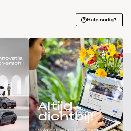
Hulp nodig?
Altijd
dichtbij!
Volg ons, waar je ook bent