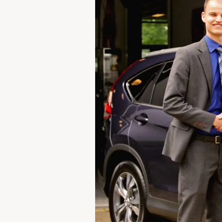
Waarschuwings­lampjes
Service
Pechhulp
Bandenspannings­lampje brandt
Poetsen en reinigen
Haal en breng service
WLTP-testmethode
Laadpaal plaatsen
Zomercheck