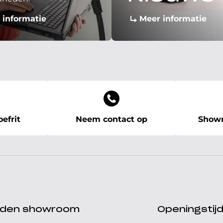
 informatie
Meer informatie
efrit
Neem contact op
Showr
ijden showroom
Openingstij