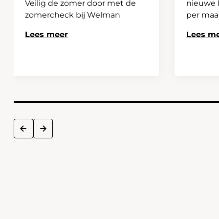
Veilig de zomer door met de
nieuwe H
zomercheck bij Welman
per ma
Lees meer
Lees m
next
prev