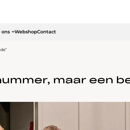
 ons
Webshop
Contact
de”
id
id
nummer, maar een b