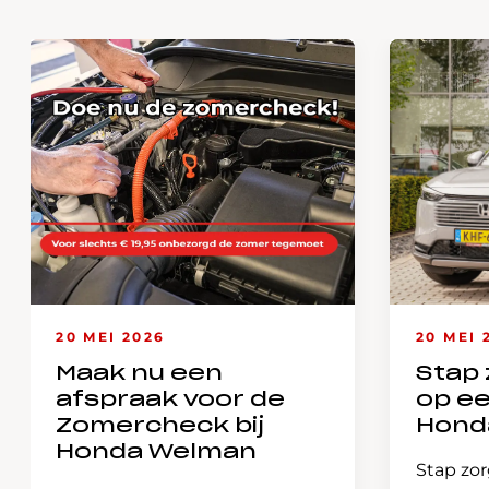
20 MEI 2026
20 MEI 
Maak nu een
Stap 
afspraak voor de
op e
Zomercheck bij
Hond
Honda Welman
Stap zor