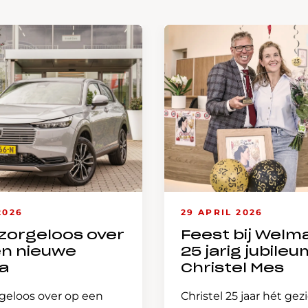
2026
29 APRIL 2026
zorgeloos over
Feest bij Welm
en nieuwe
25 jarig jubileu
a
Christel Mes
geloos over op een
Christel 25 jaar hét gez