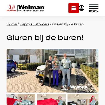
Plan
Mijn
onderhoud
Honda
Welman
Home
/
Happy Customers
/
Gluren bij de buren!
Modellen
Gluren bij de buren!
Voorraad
Plan onderhoud
Onderhoud en service
Mijn Honda Welman
Over ons
Webshop
Contact