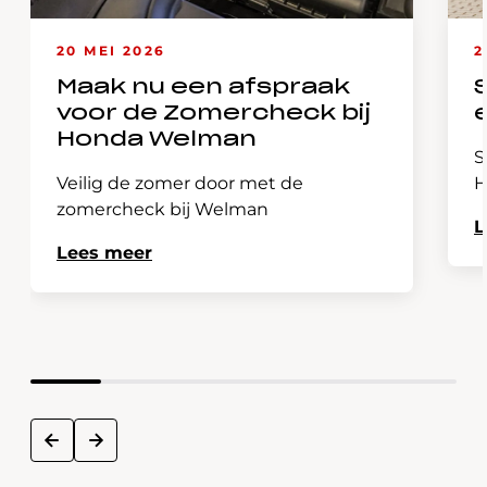
20 MEI 2026
2
Maak nu een afspraak
voor de Zomercheck bij
Honda Welman
S
Veilig de zomer door met de
H
zomercheck bij Welman
L
Lees meer
next
prev