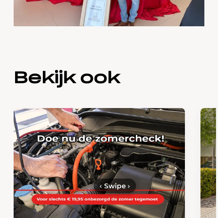
Bekijk ook
‹
Swipe
›