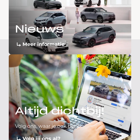
Nieuws
Meer informatie
Altijd dichtbij!
Volg ons, waar je ook bent
Volg jij ons al?