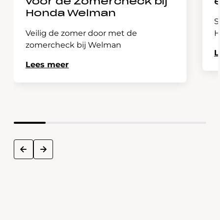
voor de Zomercheck bij
Honda Welman
S
Veilig de zomer door met de
H
zomercheck bij Welman
L
Lees meer
next
prev