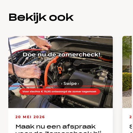
Bekijk ook
‹
Swipe
›
20 MEI 2026
2
Maak nu een afspraak