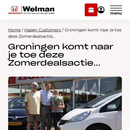
Plan
Mijn
onderhoud
Honda
Welman
Home
/
Happy Customers
/
Groningen komt naar je toe
Modellen
deze Zomerdealsactie…
Groningen komt naar
Voorraad
Plan onderhoud
je toe deze
Onderhoud en service
Zomerdealsactie…
Mijn Honda Welman
Over ons
Webshop
Contact