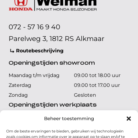
072 - 57 16 9 40
Parelweg 3, 1812 RS Alkmaar
Routebeschrijving
Openingstijden showroom
Maandag t/m vrijdag
09.00 tot 18.00 uur
Zaterdag
09.00 tot 17.00 uur
Zondag
Gesloten
Openingstijden werkplaats
Maandag t/m vrijdag
08.00 tot 17.00 uur
Beheer toestemming
Zaterdag
08.00 tot 17.00 uur
Om de beste ervaringen te bieden, gebruiken wij technologieën
Zondag
Gesloten
zoals cookies om informatie over je apparaat op te slaan en/of te