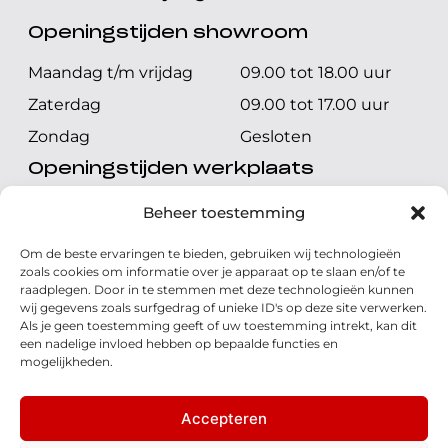
Openingstijden showroom
Maandag t/m vrijdag
09.00 tot 18.00 uur
Zaterdag
09.00 tot 17.00 uur
Zondag
Gesloten
Openingstijden werkplaats
Maandag t/m vrijdag
08.00 tot 17.00 uur
Beheer toestemming
Zaterdag
08.00 tot 17.00 uur
Om de beste ervaringen te bieden, gebruiken wij technologieën
Zondag
Gesloten
zoals cookies om informatie over je apparaat op te slaan en/of te
raadplegen. Door in te stemmen met deze technologieën kunnen
wij gegevens zoals surfgedrag of unieke ID's op deze site verwerken.
Volg ons
Als je geen toestemming geeft of uw toestemming intrekt, kan dit
een nadelige invloed hebben op bepaalde functies en
mogelijkheden.
Accepteren