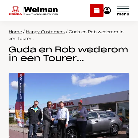
Plan
Mijn
onderhoud
Honda
Welman
Home
/
Happy Customers
/
Guda en Rob wederom in
Modellen
een Tourer…
Guda en Rob wederom
Voorraad
Plan onderhoud
in een Tourer…
Onderhoud en service
Mijn Honda Welman
Over ons
Webshop
Contact