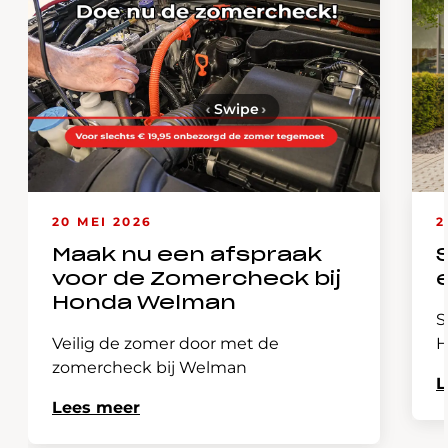
‹
Swipe
›
20 MEI 2026
2
Maak nu een afspraak
voor de Zomercheck bij
Honda Welman
S
Veilig de zomer door met de
H
zomercheck bij Welman
L
Lees meer