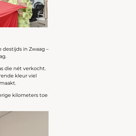
e destijds in Zwaag –
ag.
s die nét verkocht.
rende kleur viel
emaakt.
rige kilometers toe