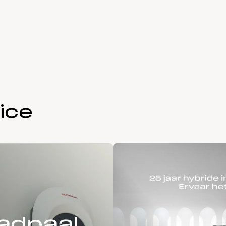
ice
adpaal