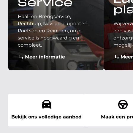
Service
pl
Haal- en Brengservice,
Pechhulp, Navigatie updaten,
Wij verz
Poetsen en Reinigen, onze
een vast
service is hoogwaardig en
ontzorgt
compleet.
mogelij
Meer informatie
Meer
Bekijk ons volledige aanbod
Maak een pro