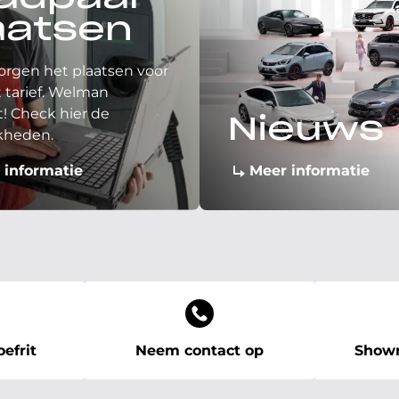
aatsen
orgen het plaatsen voor
 tarief. Welman
! Check hier de
Nieuws
kheden.
 informatie
Meer informatie
efrit
Neem contact op
Showr