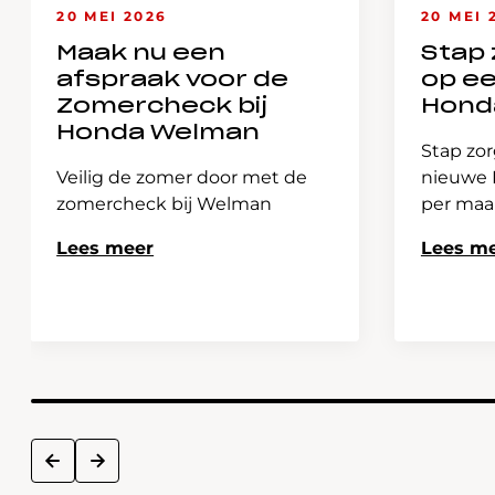
20 MEI 2026
20 MEI 
Maak nu een
Stap 
afspraak voor de
op e
Zomercheck bij
Hond
Honda Welman
Stap zor
Veilig de zomer door met de
nieuwe H
zomercheck bij Welman
per ma
Lees meer
Lees m
next
prev