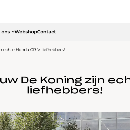
 ons
Webshop
Contact
 echte Honda CR-V liefhebbers!
id
id
uw De Koning zijn ec
liefhebbers!