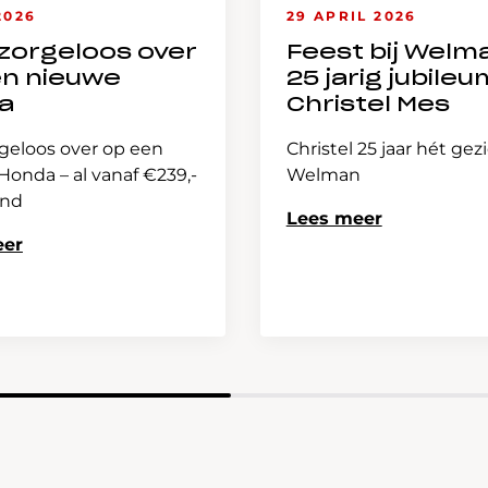
2026
29 APRIL 2026
zorgeloos over
Feest bij Welm
en nieuwe
25 jarig jubileu
a
Christel Mes
geloos over op een
Christel 25 jaar hét gez
onda – al vanaf €239,-
Welman
and
Lees meer
eer