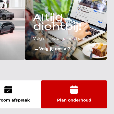
Altijd
dichtbij!
Volg ons, waar je ook bent
Volg jij ons al?
oom afspraak
Plan onderhoud