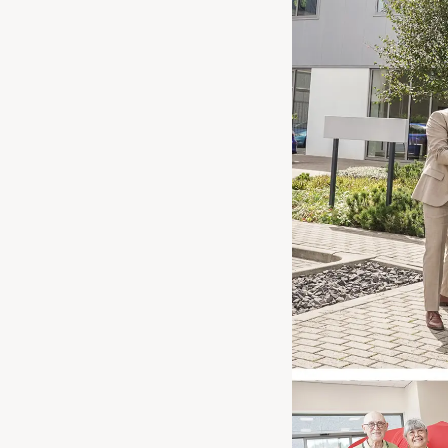
Waarschuwings­lampjes
Service
Pechhulp
Bandenspannings­lampje brandt
Poetsen en reinigen
Haal en breng service
WLTP-testmethode
Laadpaal plaatsen
Zomercheck