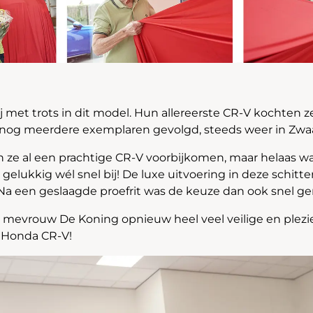
zij met trots in dit model. Hun allereerste CR-V kochten z
r nog meerdere exemplaren gevolgd, steeds weer in Zwa
en ze al een prachtige CR-V voorbijkomen, maar helaas wa
 gelukkig wél snel bij! De luxe uitvoering in deze schitte
 Na een geslaagde proefrit was de keuze dan ook snel g
mevrouw De Koning opnieuw heel veel veilige en plezie
e Honda CR-V!