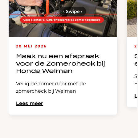
‹
Swipe
›
20 MEI 2026
2
Maak nu een afspraak
voor de Zomercheck bij
Honda Welman
S
Veilig de zomer door met de
H
zomercheck bij Welman
L
Lees meer