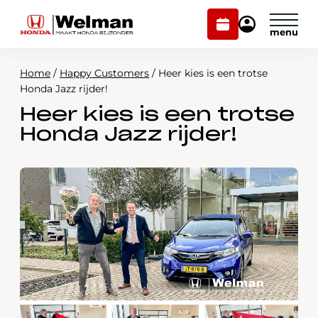
Plan
Mijn
onderhoud
Honda
Welman
Home
/
Happy Customers
/
Heer kies is een trotse
Modellen
Honda Jazz rijder!
Heer kies is een trotse
Voorraad
Plan onderhoud
Honda Jazz rijder!
Onderhoud en service
Mijn Honda Welman
Over ons
Webshop
Contact