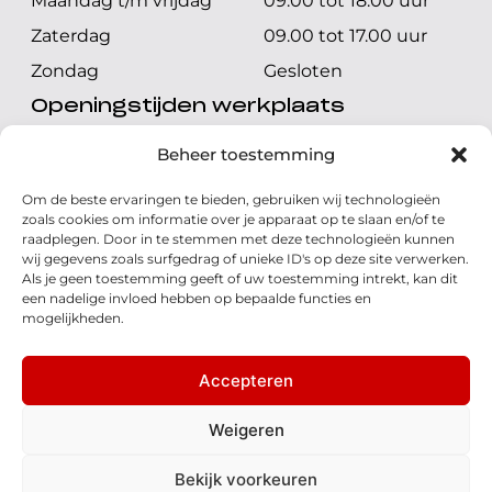
Maandag t/m vrijdag
09.00 tot 18.00 uur
Zaterdag
09.00 tot 17.00 uur
Zondag
Gesloten
Openingstijden werkplaats
Maandag t/m vrijdag
08.00 tot 17.00 uur
Beheer toestemming
Zaterdag
08.00 tot 17.00 uur
Om de beste ervaringen te bieden, gebruiken wij technologieën
Zondag
Gesloten
zoals cookies om informatie over je apparaat op te slaan en/of te
raadplegen. Door in te stemmen met deze technologieën kunnen
wij gegevens zoals surfgedrag of unieke ID's op deze site verwerken.
Volg ons
Als je geen toestemming geeft of uw toestemming intrekt, kan dit
een nadelige invloed hebben op bepaalde functies en
mogelijkheden.
Accepteren
© 2026 - Honda Welman
Privacy Statement
Weigeren
- Dé Honda Dealer van Nederland
Bekijk voorkeuren