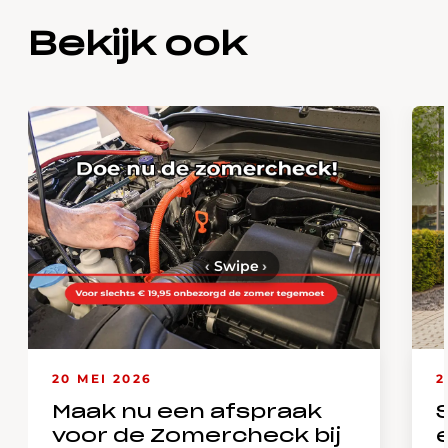
Bekijk ook
‹
Swipe
›
20 MEI 2026
2
Maak nu een afspraak
voor de Zomercheck bij