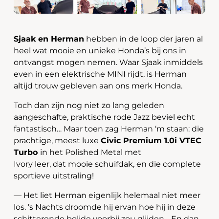
Sjaak en Herman
hebben in de loop der jaren al
heel wat mooie en unieke Honda’s bij ons in
ontvangst mogen nemen. Waar Sjaak inmiddels
even in een elektrische MINI rijdt, is Herman
altijd trouw gebleven aan ons merk Honda.
Toch dan zijn nog niet zo lang geleden
aangeschafte, praktische rode Jazz beviel echt
fantastisch… Maar toen zag Herman ‘m staan: die
prachtige, meest luxe
Civic Premium 1.0i VTEC
Turbo
in het Polished Metal met
Ivory leer, dat mooie schuifdak, en die complete
sportieve uitstraling!
— Het liet Herman eigenlijk helemaal niet meer
los. ’s Nachts droomde hij ervan hoe hij in deze
schitterende bolide voorbij zou glijden… En dan,