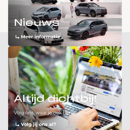
Nieuws
Meer informatie
Altijd dichtbij!
Volg ons, waar je ook bent
Volg jij ons al?