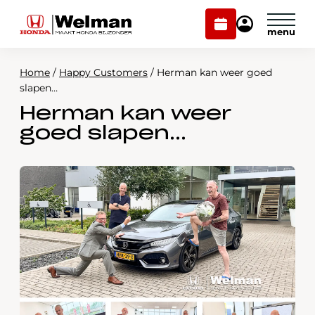
Plan
Mijn
onderhoud
Honda
Welman
Home
/
Happy Customers
/
Herman kan weer goed
Modellen
slapen…
Herman kan weer
Voorraad
Plan onderhoud
goed slapen…
Onderhoud en service
Mijn Honda Welman
Over ons
Webshop
Contact