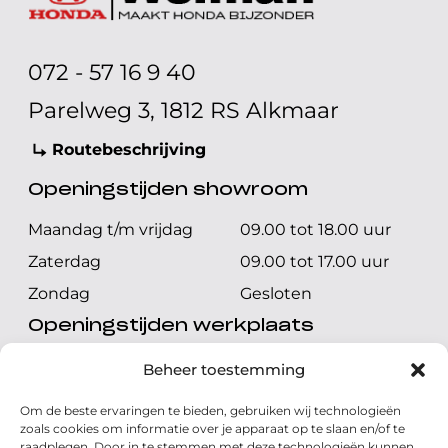
072 - 57 16 9 40
Parelweg 3, 1812 RS Alkmaar
Routebeschrijving
Openingstijden showroom
Maandag t/m vrijdag
09.00 tot 18.00 uur
Zaterdag
09.00 tot 17.00 uur
Zondag
Gesloten
Openingstijden werkplaats
Maandag t/m vrijdag
08.00 tot 17.00 uur
Beheer toestemming
Zaterdag
08.00 tot 17.00 uur
Om de beste ervaringen te bieden, gebruiken wij technologieën
Zondag
Gesloten
zoals cookies om informatie over je apparaat op te slaan en/of te
raadplegen. Door in te stemmen met deze technologieën kunnen