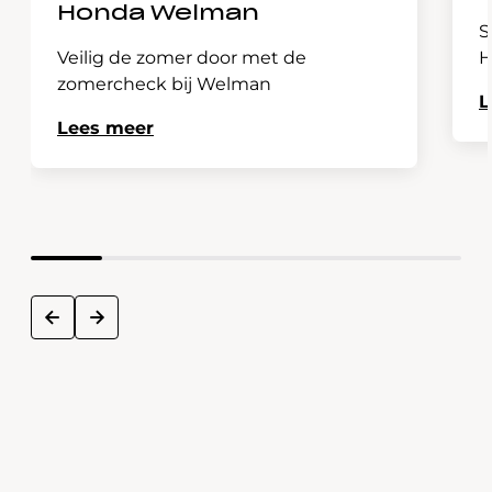
Honda Welman
S
Veilig de zomer door met de
H
zomercheck bij Welman
L
Lees meer
next
prev