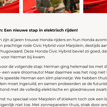
: Een nieuwe stap in elektrisch rijden!
 zijn al jaren trouwe Honda-rijders en hun Honda avont
n prachtige rode Civic Hybrid voor Marjolein, destijds a
gowaard. Deze Honda Civic Hybrid beviel zó goed, dat 
d voor Herman bij kwam.
jd voor de volgende stap: Herman ging helemaal los met d
– een ware droomauto! Maar daarmee was het nog niet v
24 speelde Herman een slim plannetje: We hebben thui
olein moet ingeruild, en samen probeerden ze de futuris
stond met de volledig elektrische en gloednieuwe zwar
st nu speciaal voor Marjolein of stiekem toch ook een
eigenlijk niet toe. Met zonnepanelen thuis, strak door on