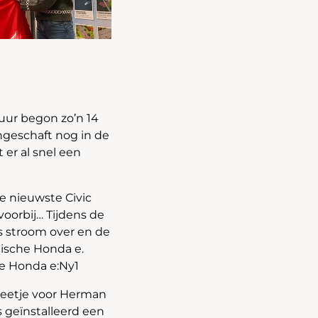
uur begon zo’n 14
angeschaft nog in de
er al snel een
e nieuwste Civic
oorbij… Tijdens de
s stroom over en de
tische Honda e.
te Honda e:Ny1
 beetje voor Herman
s geïnstalleerd een