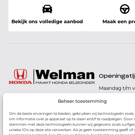
Bekijk ons volledige aanbod
Maak een pro
Openingst
Maandag t/m v
072 - 57 16 9 40
Beheer toestemming
Zaterdag
Parelweg 3, 1812 RS
Om de beste ervaringen te bieden, gebruiken wij technologieën zoals
Zondag
Alkmaar
om informatie over je apparaat op te slaan en/of te raadplegen. Door i
stemmen met deze technologieën kunnen wij gegevens zoals surfged
Routebeschrijving
unieke ID's op deze site verwerken. Als je geen toestemming geeft of