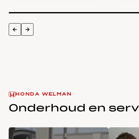
next
prev
HONDA WELMAN
Onderhoud en serv