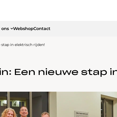
 ons
Webshop
Contact
tap in elektrisch rijden!
id
id
n: Een nieuwe stap in 