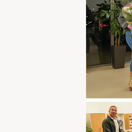
Waarschuwings­lampjes
Service
Pechhulp
Bandenspannings­lampje brandt
Poetsen en reinigen
Haal en breng service
WLTP-testmethode
Laadpaal plaatsen
Zomercheck