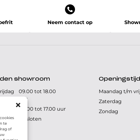
efrit
Neem contact op
Showr
ijden showroom
Openingstij
rijdag
09.00 tot 18.00
Maandag t/m vri
uur
Zaterdag
09.00 tot 17.00 uur
Zondag
 cookies
Gesloten
n te
rag of
 uw