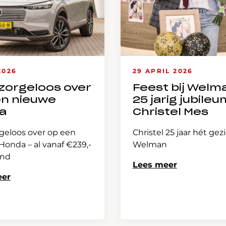
2026
29 APRIL 2026
zorgeloos over
Feest bij Welm
en nieuwe
25 jarig jubileu
a
Christel Mes
geloos over op een
Christel 25 jaar hét gez
onda – al vanaf €239,-
Welman
and
Lees meer
eer