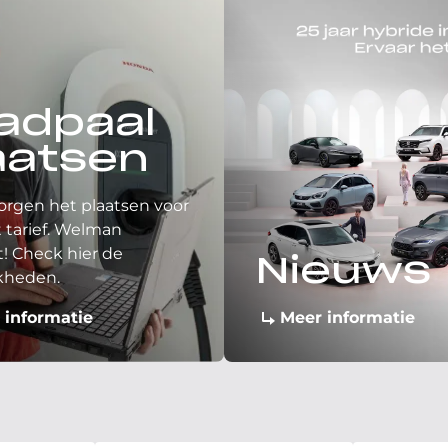
adpaal
aatsen
orgen het plaatsen voor
 tarief. Welman
! Check hier de
Nieuws
kheden.
 informatie
Meer informatie