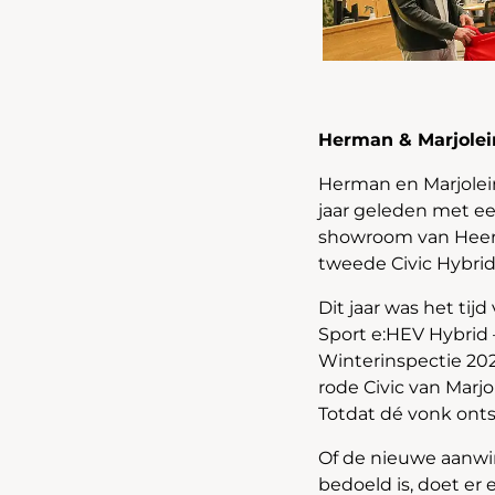
Herman & Marjolein
Herman en Marjolein
jaar geleden met ee
showroom van Heerhu
tweede Civic Hybri
Dit jaar was het ti
Sport e:HEV Hybrid 
Winterinspectie 20
rode Civic van Marj
Totdat dé vonk ont
Of de nieuwe aanwin
bedoeld is, doet er 