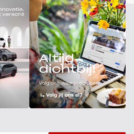
Altijd
dichtbij!
Volg ons, waar je ook bent
Volg jij ons al?