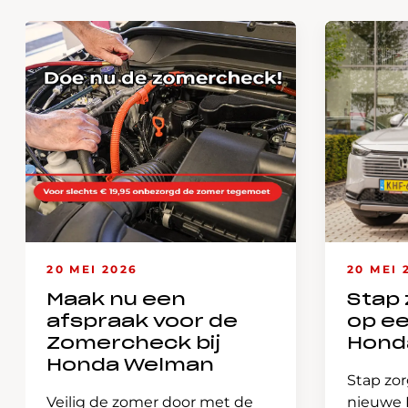
20 MEI 2026
20 MEI 
Maak nu een
Stap 
afspraak voor de
op e
Zomercheck bij
Hond
Honda Welman
Stap zor
Veilig de zomer door met de
nieuwe H