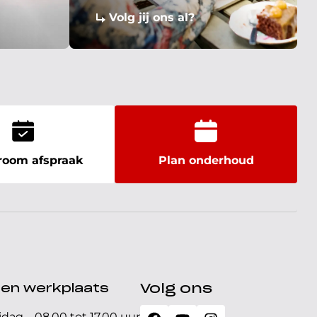
Volg jij ons al?
oom afspraak
Plan onderhoud
den werkplaats
Volg ons
jdag
08.00 tot 17.00 uur