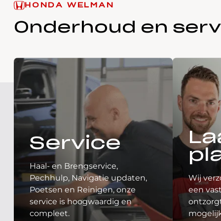
HONDA WELMAN
Onderhoud en serv
La
Service
pl
Haal- en Brengservice,
Pechhulp, Navigatie updaten,
Wij verz
Poetsen en Reinigen, onze
een vast
service is hoogwaardig en
ontzorgt
compleet.
mogelij