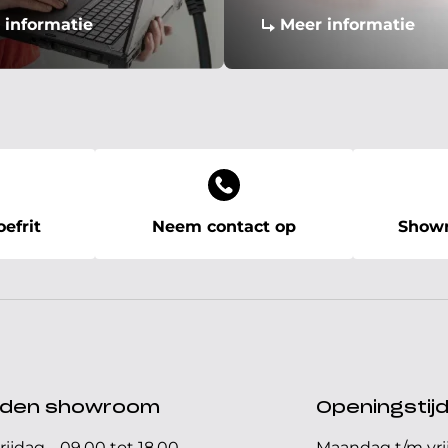
 informatie
Meer informatie
efrit
Neem contact op
Showr
ijden showroom
Openingstij
rijdag
09.00 tot 18.00
Maandag t/m vri