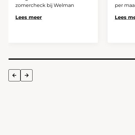
zomercheck bij Welman
per ma
Lees meer
Lees m
next
prev