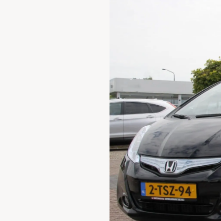
Waarschuwings­lampjes
Service
Pechhulp
Bandenspannings­lampje brandt
Poetsen en reinigen
Haal en breng service
WLTP-testmethode
Laadpaal plaatsen
Zomercheck