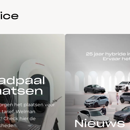
ice
adpaal
aatsen
orgen het plaatsen voor
 tarief. Welman
! Check hier de
Nieuws
kheden.