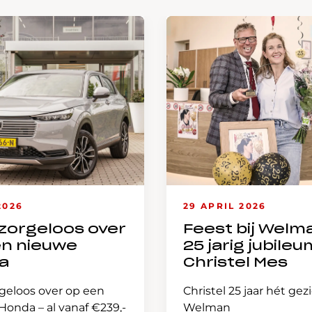
2026
29 APRIL 2026
zorgeloos over
Feest bij Welm
en nieuwe
25 jarig jubileu
a
Christel Mes
geloos over op een
Christel 25 jaar hét gez
onda – al vanaf €239,-
Welman