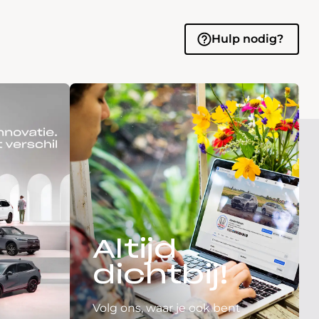
Hulp nodig?
Altijd
dichtbij!
Volg ons, waar je ook bent