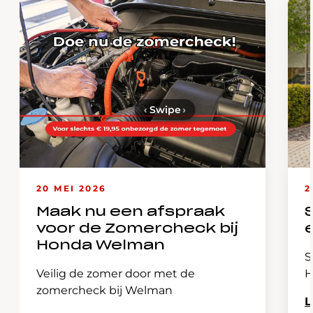
‹
Swipe
›
20 MEI 2026
2
Maak nu een afspraak
voor de Zomercheck bij
Honda Welman
S
Veilig de zomer door met de
H
zomercheck bij Welman
L