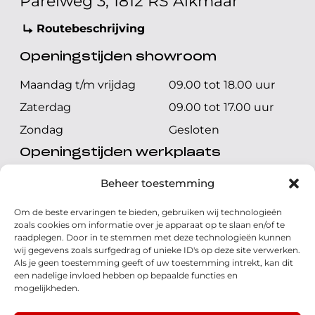
Parelweg 3, 1812 RS Alkmaar
Routebeschrijving
Openingstijden showroom
Maandag t/m vrijdag
09.00 tot 18.00 uur
Zaterdag
09.00 tot 17.00 uur
Zondag
Gesloten
Openingstijden werkplaats
Maandag t/m vrijdag
08.00 tot 17.00 uur
Beheer toestemming
Zaterdag
08.00 tot 17.00 uur
Om de beste ervaringen te bieden, gebruiken wij technologieën
Zondag
Gesloten
zoals cookies om informatie over je apparaat op te slaan en/of te
raadplegen. Door in te stemmen met deze technologieën kunnen
wij gegevens zoals surfgedrag of unieke ID's op deze site verwerken.
Volg ons
Als je geen toestemming geeft of uw toestemming intrekt, kan dit
een nadelige invloed hebben op bepaalde functies en
mogelijkheden.