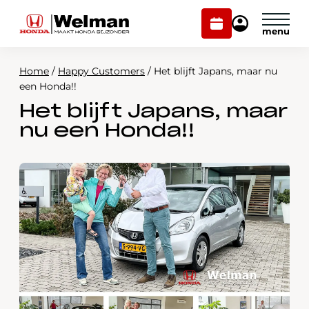
Plan
Mijn
onderhoud
Honda
Welman
Home
/
Happy Customers
/
Het blijft Japans, maar nu
Modellen
een Honda!!
Het blijft Japans, maar
Voorraad
Plan onderhoud
nu een Honda!!
Onderhoud en service
Mijn Honda Welman
Over ons
Webshop
Contact