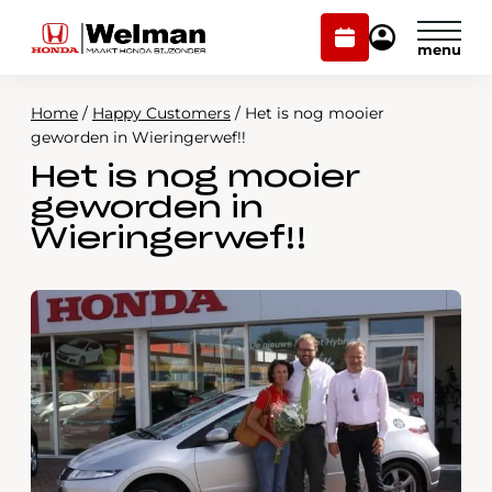
Plan
Mijn
onderhoud
Honda
Welman
Home
/
Happy Customers
/
Het is nog mooier
Modellen
geworden in Wieringerwef!!
Het is nog mooier
Voorraad
Plan onderhoud
geworden in
Onderhoud en service
Wieringerwef!!
Mijn Honda Welman
Over ons
Webshop
Contact