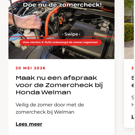
‹
Swipe
›
20 MEI 2026
2
Maak nu een afspraak
voor de Zomercheck bij
Honda Welman
S
Veilig de zomer door met de
H
zomercheck bij Welman
L
Lees meer