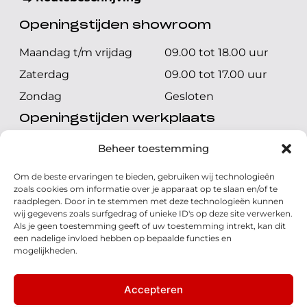
Openingstijden showroom
Maandag t/m vrijdag
09.00 tot 18.00 uur
Zaterdag
09.00 tot 17.00 uur
Zondag
Gesloten
Openingstijden werkplaats
Maandag t/m vrijdag
08.00 tot 17.00 uur
Beheer toestemming
Zaterdag
08.00 tot 17.00 uur
Om de beste ervaringen te bieden, gebruiken wij technologieën
Zondag
Gesloten
zoals cookies om informatie over je apparaat op te slaan en/of te
raadplegen. Door in te stemmen met deze technologieën kunnen
wij gegevens zoals surfgedrag of unieke ID's op deze site verwerken.
Volg ons
Als je geen toestemming geeft of uw toestemming intrekt, kan dit
een nadelige invloed hebben op bepaalde functies en
mogelijkheden.
Accepteren