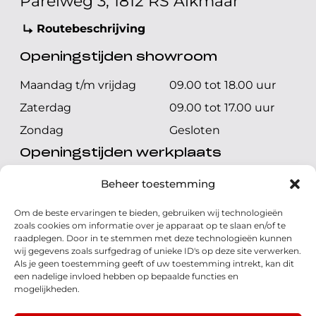
Parelweg 3, 1812 RS Alkmaar
Routebeschrijving
Openingstijden showroom
Maandag t/m vrijdag
09.00 tot 18.00 uur
Zaterdag
09.00 tot 17.00 uur
Zondag
Gesloten
Openingstijden werkplaats
Maandag t/m vrijdag
08.00 tot 17.00 uur
Beheer toestemming
Zaterdag
08.00 tot 17.00 uur
Om de beste ervaringen te bieden, gebruiken wij technologieën
Zondag
Gesloten
zoals cookies om informatie over je apparaat op te slaan en/of te
raadplegen. Door in te stemmen met deze technologieën kunnen
wij gegevens zoals surfgedrag of unieke ID's op deze site verwerken.
Volg ons
Als je geen toestemming geeft of uw toestemming intrekt, kan dit
een nadelige invloed hebben op bepaalde functies en
mogelijkheden.