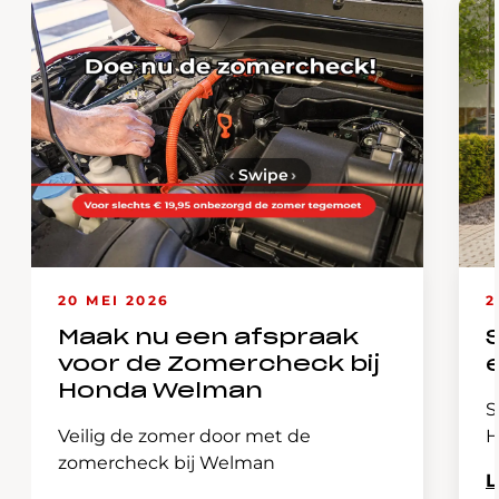
‹
Swipe
›
20 MEI 2026
2
Maak nu een afspraak
voor de Zomercheck bij
Honda Welman
S
Veilig de zomer door met de
H
zomercheck bij Welman
L