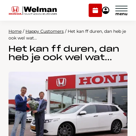
Plan
Mijn
onderhoud
Honda
Welman
Home
/
Happy Customers
/
Het kan ff duren, dan heb je
Modellen
ook wel wat…
Het kan ff duren, dan
Voorraad
Plan onderhoud
heb je ook wel wat…
Onderhoud en service
Mijn Honda Welman
Over ons
Webshop
Contact