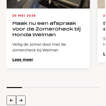
20 MEI 2026
2
Maak nu een afspraak
voor de Zomercheck bij
Honda Welman
S
Veilig de zomer door met de
H
zomercheck bij Welman
L
Lees meer
next
prev