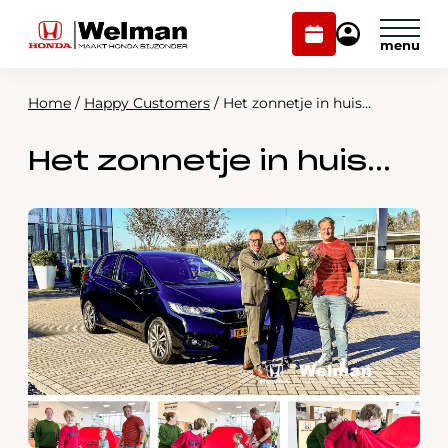
Plan
Mijn
onderhoud
Honda
Welman
Home
/
Happy Customers
/
Het zonnetje in huis…
Modellen
Het zonnetje in huis…
Voorraad
Plan onderhoud
Onderhoud en service
Mijn Honda Welman
Over ons
Webshop
Contact