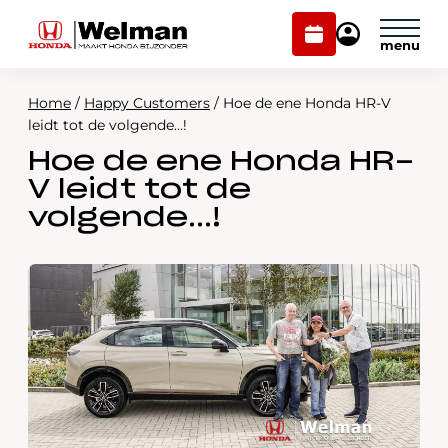
Plan
Mijn
onderhoud
Honda
Welman
Home
/
Happy Customers
/
Hoe de ene Honda HR-V
Modellen
leidt tot de volgende…!
Hoe de ene Honda HR-
Voorraad
Plan onderhoud
V leidt tot de
Onderhoud en service
volgende…!
Mijn Honda Welman
Over ons
Webshop
Contact