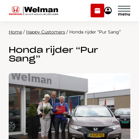
Plan
Mijn
onderhoud
Honda
Welman
Home
/
Happy Customers
/
Honda rijder “Pur Sang”
Modellen
Honda rijder “Pur
Voorraad
Plan onderhoud
Sang”
Onderhoud en service
Mijn Honda Welman
Over ons
Webshop
Contact