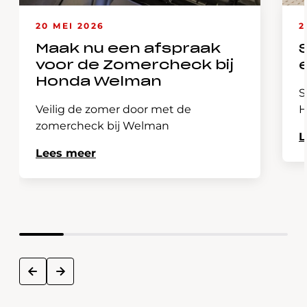
20 MEI 2026
2
Maak nu een afspraak
voor de Zomercheck bij
Honda Welman
S
Veilig de zomer door met de
H
zomercheck bij Welman
L
Lees meer
next
prev