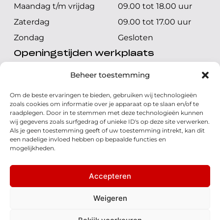
Maandag t/m vrijdag
09.00 tot 18.00 uur
Zaterdag
09.00 tot 17.00 uur
Zondag
Gesloten
Openingstijden werkplaats
Maandag t/m vrijdag
08.00 tot 17.00 uur
Beheer toestemming
Zaterdag
08.00 tot 17.00 uur
Om de beste ervaringen te bieden, gebruiken wij technologieën
Zondag
Gesloten
zoals cookies om informatie over je apparaat op te slaan en/of te
raadplegen. Door in te stemmen met deze technologieën kunnen
wij gegevens zoals surfgedrag of unieke ID's op deze site verwerken.
Volg ons
Als je geen toestemming geeft of uw toestemming intrekt, kan dit
een nadelige invloed hebben op bepaalde functies en
mogelijkheden.
Accepteren
© 2026 - Honda Welman
Privacy Statement
Weigeren
- Dé Honda Dealer van Nederland