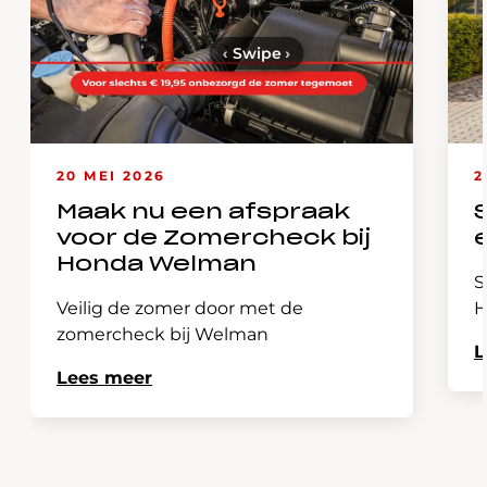
‹
Swipe
›
20 MEI 2026
2
Maak nu een afspraak
voor de Zomercheck bij
Honda Welman
S
Veilig de zomer door met de
H
zomercheck bij Welman
L
Lees meer