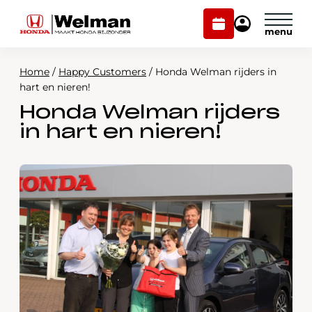
Plan
Mijn
onderhoud
Honda
Welman
Home
/
Happy Customers
/
Honda Welman rijders in
Modellen
hart en nieren!
Honda Welman rijders
Voorraad
Plan onderhoud
in hart en nieren!
Onderhoud en service
Mijn Honda Welman
Over ons
Webshop
Contact