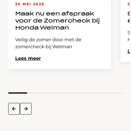
20 MEI 2026
2
Maak nu een afspraak
voor de Zomercheck bij
Honda Welman
S
Veilig de zomer door met de
H
zomercheck bij Welman
L
Lees meer
next
prev