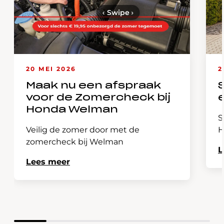
‹
Swipe
›
20 MEI 2026
2
Maak nu een afspraak
voor de Zomercheck bij
Honda Welman
S
Veilig de zomer door met de
H
zomercheck bij Welman
L
Lees meer