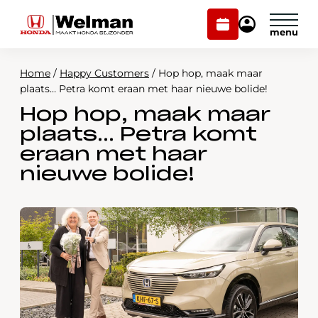
Plan
Mijn
onderhoud
Honda
Welman
Home
/
Happy Customers
/
Hop hop, maak maar
Modellen
plaats… Petra komt eraan met haar nieuwe bolide!
Hop hop, maak maar
Voorraad
Plan onderhoud
plaats… Petra komt
Onderhoud en service
eraan met haar
Mijn Honda Welman
nieuwe bolide!
Over ons
Webshop
Contact