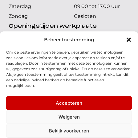
Zaterdag
09.00 tot 17.00 uur
Zondag
Gesloten
Openingstijden werkplaats
Maandag t/m vrijdag
08.00 tot 17.00 uur
Beheer toestemming
Zaterdag
08.00 tot 17.00 uur
Om de beste ervaringen te bieden, gebruiken wij technologieën
Zondag
Gesloten
zoals cookies om informatie over je apparaat op te slaan en/of te
raadplegen. Door in te stemmen met deze technologieën kunnen
wij gegevens zoals surfgedrag of unieke ID's op deze site verwerken.
Volg ons
Als je geen toestemming geeft of uw toestemming intrekt, kan dit
een nadelige invloed hebben op bepaalde functies en
mogelijkheden.
Accepteren
© 2026 - Honda Welman
Privacy Statement
Weigeren
- Dé Honda Dealer van Nederland
Bekijk voorkeuren
Disclaimer
Cookies
Algemene voorwaarden