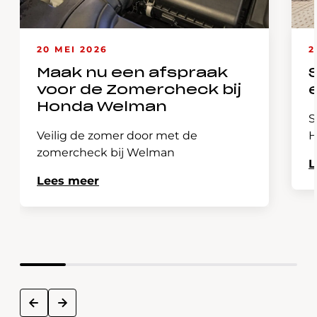
20 MEI 2026
2
Maak nu een afspraak
voor de Zomercheck bij
Honda Welman
S
Veilig de zomer door met de
H
zomercheck bij Welman
L
Lees meer
next
prev