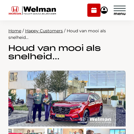
Plan
Mijn
onderhoud
Honda
Welman
Home
/
Happy Customers
/
Houd van mooi als
Modellen
snelheid…
Houd van mooi als
Voorraad
Plan onderhoud
snelheid…
Onderhoud en service
Mijn Honda Welman
Over ons
Webshop
Contact