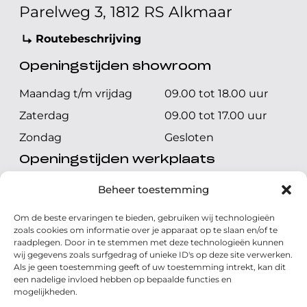
Parelweg 3, 1812 RS Alkmaar
Routebeschrijving
Openingstijden showroom
Maandag t/m vrijdag
09.00 tot 18.00 uur
Zaterdag
09.00 tot 17.00 uur
Zondag
Gesloten
Openingstijden werkplaats
Maandag t/m vrijdag
08.00 tot 17.00 uur
Beheer toestemming
Zaterdag
08.00 tot 17.00 uur
Om de beste ervaringen te bieden, gebruiken wij technologieën
Zondag
Gesloten
zoals cookies om informatie over je apparaat op te slaan en/of te
raadplegen. Door in te stemmen met deze technologieën kunnen
wij gegevens zoals surfgedrag of unieke ID's op deze site verwerken.
Volg ons
Als je geen toestemming geeft of uw toestemming intrekt, kan dit
een nadelige invloed hebben op bepaalde functies en
mogelijkheden.