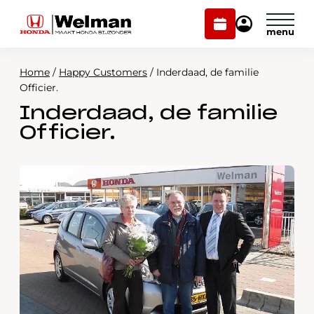
Plan
Mijn
onderhoud
Honda
Welman
Home
/
Happy Customers
/
Inderdaad, de familie
Modellen
Officier.
Inderdaad, de familie
Voorraad
Plan onderhoud
Officier.
Onderhoud en service
Mijn Honda Welman
Over ons
Webshop
Contact