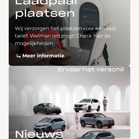
Laadpaal
plaatsen
Wij verzorgen het plaatsen voor een vast
tarief. Welman ontzorgt! Check hier de
mogelijkheden.
Meer informatie
Nieuws