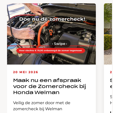
‹
Swipe
›
20 MEI 2026
2
Maak nu een afspraak
voor de Zomercheck bij
Honda Welman
S
Veilig de zomer door met de
H
zomercheck bij Welman
L