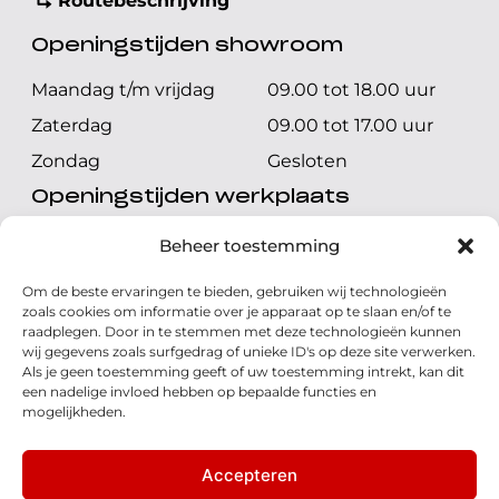
Routebeschrijving
Openingstijden showroom
Maandag t/m vrijdag
09.00 tot 18.00 uur
Zaterdag
09.00 tot 17.00 uur
Zondag
Gesloten
Openingstijden werkplaats
Maandag t/m vrijdag
08.00 tot 17.00 uur
Beheer toestemming
Zaterdag
08.00 tot 17.00 uur
Om de beste ervaringen te bieden, gebruiken wij technologieën
Zondag
Gesloten
zoals cookies om informatie over je apparaat op te slaan en/of te
raadplegen. Door in te stemmen met deze technologieën kunnen
wij gegevens zoals surfgedrag of unieke ID's op deze site verwerken.
Volg ons
Als je geen toestemming geeft of uw toestemming intrekt, kan dit
een nadelige invloed hebben op bepaalde functies en
mogelijkheden.
Accepteren