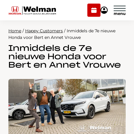
Plan
Mijn
onderhoud
Honda
Welman
Home
/
Happy Customers
/
Inmiddels de 7e nieuwe
Modellen
Honda voor Bert en Annet Vrouwe
Inmiddels de 7e
Voorraad
Plan onderhoud
nieuwe Honda voor
Onderhoud en service
Bert en Annet Vrouwe
Mijn Honda Welman
Over ons
Webshop
Contact