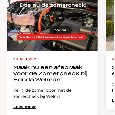
‹
Swipe
›
20 MEI 2026
2
Maak nu een afspraak
voor de Zomercheck bij
Honda Welman
S
Veilig de zomer door met de
H
zomercheck bij Welman
L
Lees meer