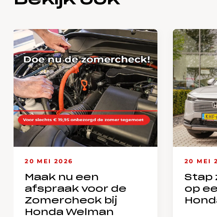
20 MEI 2026
20 MEI 
Maak nu een
Stap 
afspraak voor de
op e
Zomercheck bij
Hond
Honda Welman