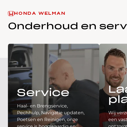
HONDA WELMAN
Onderhoud en serv
La
Service
pl
Haal- en Brengservice,
Pechhulp, Navigatie updaten,
Wij verz
Poetsen en Reinigen, onze
een vast
service is hoogwaardig en
ontzorgt