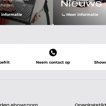
Nieuws
kheden.
 informatie
Meer informatie
efrit
Neem contact op
Showr
ijden showroom
Openingstij