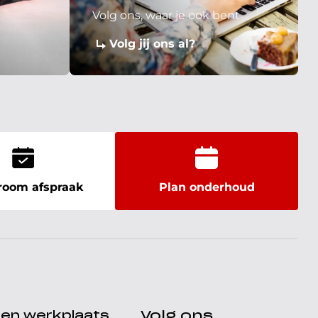
Volg ons, waar je ook bent
Volg jij ons al?
oom afspraak
Plan onderhoud
den werkplaats
Volg ons