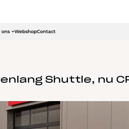
 ons
Webshop
Contact
id
id
renlang Shuttle, nu C