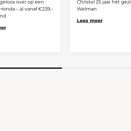
geloos over op een
Christel 25 jaar hét gez
onda – al vanaf €239,-
Welman
and
Lees meer
eer