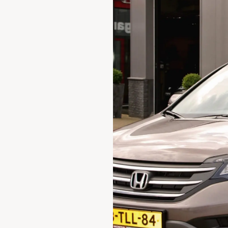
Waarschuwings­lampjes
Service
Pechhulp
Bandenspannings­lampje brandt
Poetsen en reinigen
Haal en breng service
WLTP-testmethode
Laadpaal plaatsen
Zomercheck