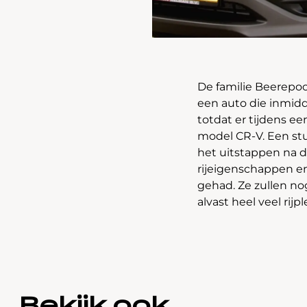
De familie Beerepoo
een auto die inmidde
totdat er tijdens e
model CR-V. Een stuk
het uitstappen na de
rijeigenschappen e
gehad. Ze zullen n
alvast heel veel rij
Bekijk ook