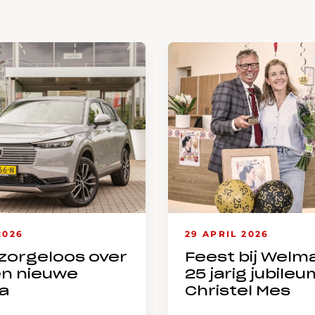
2026
29 APRIL 2026
zorgeloos over
Feest bij Welm
en nieuwe
25 jarig jubileu
a
Christel Mes