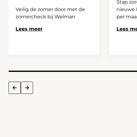
Stap zor
Veilig de zomer door met de
nieuwe H
zomercheck bij Welman
per ma
Lees meer
Lees m
next
prev