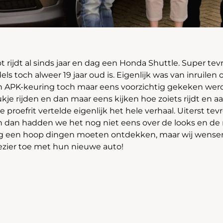
t rijdt al sinds jaar en dag een Honda Shuttle. Super te
ls toch alweer 19 jaar oud is. Eigenlijk was van inruilen
en APK-keuring toch maar eens voorzichtig gekeken wer
je rijden en dan maar eens kijken hoe zoiets rijdt en aan
 proefrit vertelde eigenlijk het hele verhaal. Uiterst te
n dan hadden we het nog niet eens over de looks en de
og een hoop dingen moeten ontdekken, maar wij wensen 
plezier toe met hun nieuwe auto!