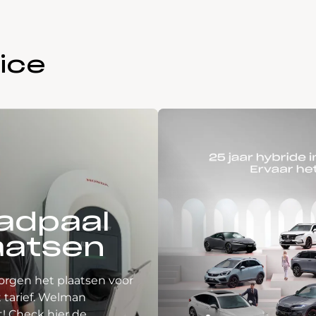
ice
adpaal
aatsen
orgen het plaatsen voor
 tarief. Welman
! Check hier de