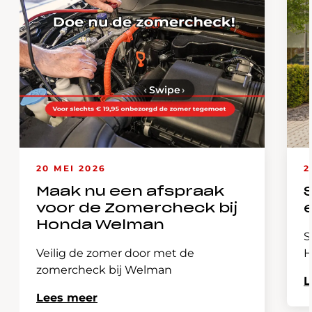
‹
Swipe
›
20 MEI 2026
2
Maak nu een afspraak
voor de Zomercheck bij
Honda Welman
S
Veilig de zomer door met de
H
zomercheck bij Welman
L
Lees meer