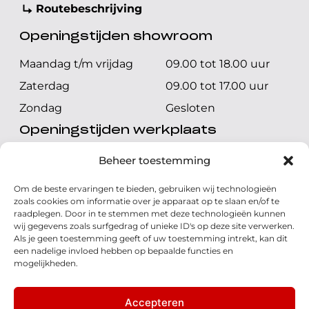
Routebeschrijving
Openingstijden showroom
Maandag t/m vrijdag
09.00 tot 18.00 uur
Zaterdag
09.00 tot 17.00 uur
Zondag
Gesloten
Openingstijden werkplaats
Maandag t/m vrijdag
08.00 tot 17.00 uur
Beheer toestemming
Zaterdag
08.00 tot 17.00 uur
Om de beste ervaringen te bieden, gebruiken wij technologieën
Zondag
Gesloten
zoals cookies om informatie over je apparaat op te slaan en/of te
raadplegen. Door in te stemmen met deze technologieën kunnen
wij gegevens zoals surfgedrag of unieke ID's op deze site verwerken.
Volg ons
Als je geen toestemming geeft of uw toestemming intrekt, kan dit
een nadelige invloed hebben op bepaalde functies en
mogelijkheden.
Accepteren