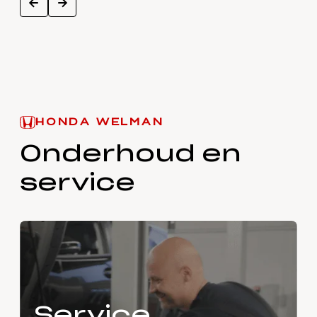
next
prev
HONDA WELMAN
Onderhoud en
service
Service