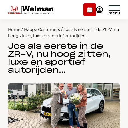
Plan
Mijn
onderhoud
Honda
Welman
Home
/
Happy Customers
/
Jos als eerste in de ZR-V, nu
Modellen
hoog zitten, luxe en sportief autorijden…
Jos als eerste in de
Voorraad
Plan onderhoud
ZR-V, nu hoog zitten,
Onderhoud en service
luxe en sportief
Mijn Honda Welman
autorijden…
Over ons
Webshop
Contact