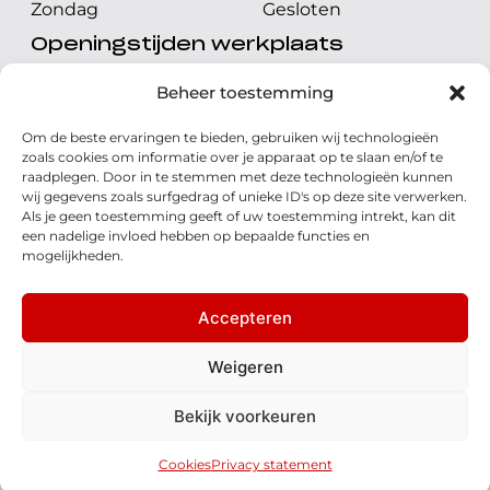
Zondag
Gesloten
Openingstijden werkplaats
Maandag t/m vrijdag
08.00 tot 17.00 uur
Beheer toestemming
Zaterdag
08.00 tot 17.00 uur
Om de beste ervaringen te bieden, gebruiken wij technologieën
Zondag
Gesloten
zoals cookies om informatie over je apparaat op te slaan en/of te
raadplegen. Door in te stemmen met deze technologieën kunnen
wij gegevens zoals surfgedrag of unieke ID's op deze site verwerken.
Volg ons
Als je geen toestemming geeft of uw toestemming intrekt, kan dit
een nadelige invloed hebben op bepaalde functies en
mogelijkheden.
Accepteren
© 2026 - Honda Welman
Privacy Statement
Weigeren
- Dé Honda Dealer van Nederland
Bekijk voorkeuren
Disclaimer
Cookies
Algemene voorwaarden
Realisatie: QStylez
Cookies
Privacy statement