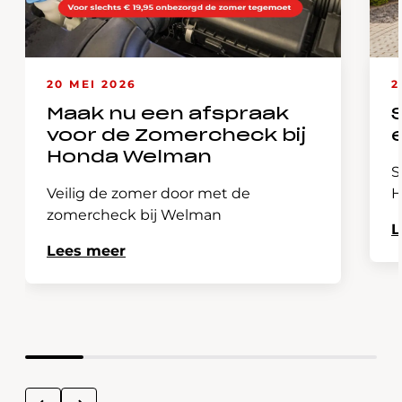
20 MEI 2026
2
Maak nu een afspraak
voor de Zomercheck bij
Honda Welman
S
Veilig de zomer door met de
H
zomercheck bij Welman
L
Lees meer