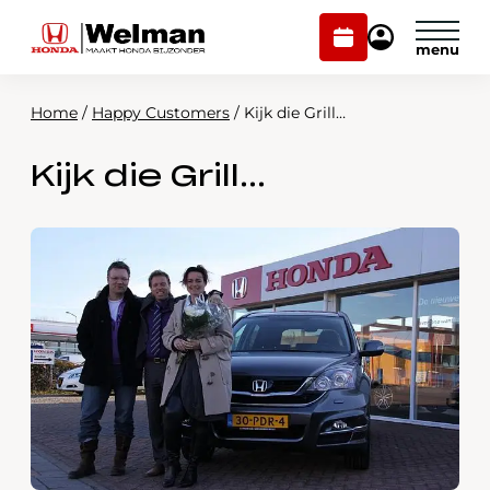
Plan
Mijn
onderhoud
Honda
Welman
Home
/
Happy Customers
/
Kijk die Grill…
Modellen
Kijk die Grill…
Voorraad
Plan onderhoud
Onderhoud en service
Mijn Honda Welman
Over ons
Webshop
Contact