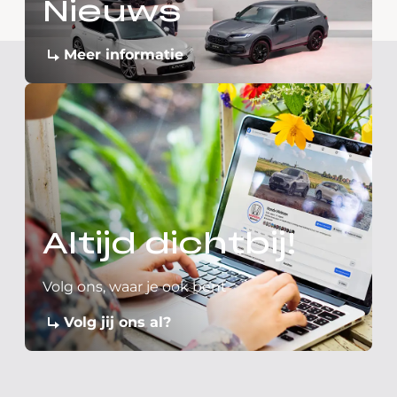
Nieuws
Meer informatie
Altijd dichtbij!
Volg ons, waar je ook bent
Volg jij ons al?