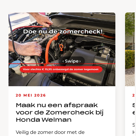
‹
Swipe
›
20 MEI 2026
2
Maak nu een afspraak
voor de Zomercheck bij
Honda Welman
S
Veilig de zomer door met de
H