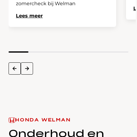
zomercheck bij Welman
L
Lees meer
next
prev
HONDA WELMAN
Onderhoud en