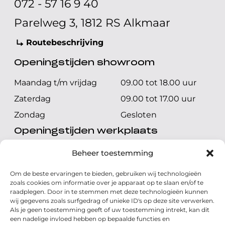
072 - 57 16 9 40
Parelweg 3, 1812 RS Alkmaar
Routebeschrijving
Openingstijden showroom
Maandag t/m vrijdag
09.00 tot 18.00 uur
Zaterdag
09.00 tot 17.00 uur
Zondag
Gesloten
Openingstijden werkplaats
Maandag t/m vrijdag
08.00 tot 17.00 uur
Beheer toestemming
Zaterdag
08.00 tot 17.00 uur
Om de beste ervaringen te bieden, gebruiken wij technologieën
Zondag
Gesloten
zoals cookies om informatie over je apparaat op te slaan en/of te
raadplegen. Door in te stemmen met deze technologieën kunnen
wij gegevens zoals surfgedrag of unieke ID's op deze site verwerken.
Volg ons
Als je geen toestemming geeft of uw toestemming intrekt, kan dit
een nadelige invloed hebben op bepaalde functies en